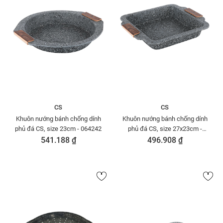
CS
CS
Khuôn nướng bánh chống dính
Khuôn nướng bánh chống dính
phủ đá CS, size 23cm - 064242
phủ đá CS, size 27x23cm -
064174
541.188 ₫
496.908 ₫