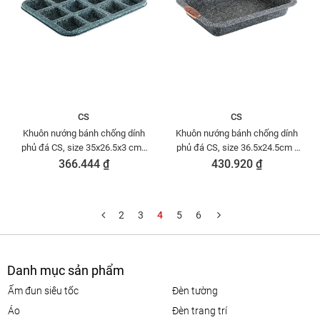
CS
CS
Khuôn nướng bánh chống dính
Khuôn nướng bánh chống dính
phủ đá CS, size 35x26.5x3 cm -
phủ đá CS, size 36.5x24.5cm -
065362
064327
366.444 ₫
430.920 ₫
2
3
4
5
6
Danh mục sản phẩm
ấm đun siêu tốc
đèn tường
áo
đèn trang trí