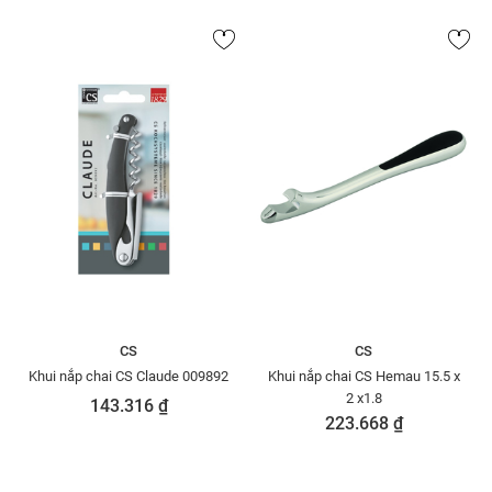
CS
CS
Khui nắp chai CS Claude 009892
Khui nắp chai CS Hemau 15.5 x
2 x1.8
143.316 ₫
223.668 ₫