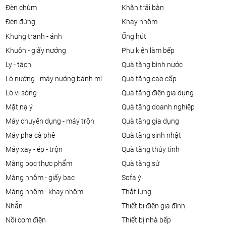
đèn chùm
khăn trải bàn
đèn đứng
khay nhôm
khung tranh - ảnh
ống hút
khuôn - giấy nướng
phụ kiện làm bếp
ly - tách
quà tặng bình nước
lò nướng - máy nướng bánh mì
quà tặng cao cấp
lò vi sóng
quà tặng điện gia dụng
mặt nạ ý
quà tặng doanh nghiệp
máy chuyên dụng - máy trộn
quà tặng gia dụng
máy pha cà phê
quà tặng sinh nhật
máy xay - ép - trộn
quà tặng thủy tinh
màng bọc thực phẩm
quà tặng sứ
màng nhôm - giấy bạc
sofa ý
màng nhôm - khay nhôm
thắt lưng
nhẫn
thiết bị điện gia đình
nồi cơm điện
thiết bị nhà bếp