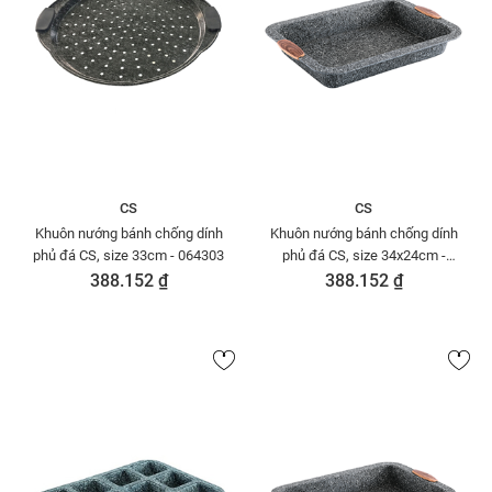
CS
CS
Khuôn nướng bánh chống dính
Khuôn nướng bánh chống dính
phủ đá CS, size 33cm - 064303
phủ đá CS, size 34x24cm -
064341
388.152 ₫
388.152 ₫