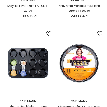
LA FONTE
MORIITALIA
Khay inox oval 35cm LA FONTE
Khay nhựa Moriitalia màu xanh
20101
dương FY30010
103.572 ₫
243.864 ₫
CARLMANN
CARLMANN
Khay nướng bánh CD 12cup
Khay nướng bánh CD 24x3.9cm