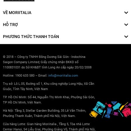
VỀ MORIITALIA
HỖ TRỢ
PHƯƠNG THỨC THANH TOÁN
© 2018 – Công ty TNHH Đông Dương Sài Gòn - Indochina
Saigon Company Limited; Giấy chứng nhận ĐKKD số
1100831031 do Sở KH&ĐT tỉnh Long An cấp ngày 20/02/2008
Hotline: 1900 633 580 – Email:
info@moriitalia.com
Trụ sở: Lô L.05, Đường số 1, Khu công nghiệp Long Hậu, Xã Cần
Giuộc, Tỉnh Tây Ninh, Việt Nam
TP. Hồ Chí Minh: Số 44, Nguyễn Thị Minh Khai, Phường Sài Gòn,
TP Hồ Chí Minh, Việt Nam.
Hà Nội: Tầng 3, Stellar Garden Building, 35 Lê Văn Thiêm,
Phường Thanh Xuân, Thành phố Hà Nội, Việt Nam.
Cửa hàng Lotte: Gian hàng Moriitalia , Tầng 5, Tòa nhà Lotte
Center Hanoi, 54 Liễu Giai, Phường Giảng Võ, Thành phố Hà Nội,