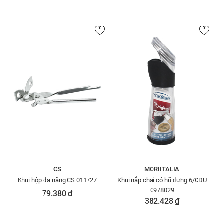
CS
MORIITALIA
Khui hộp đa năng CS 011727
Khui nắp chai có hũ đựng 6/CDU
0978029
79.380 ₫
382.428 ₫