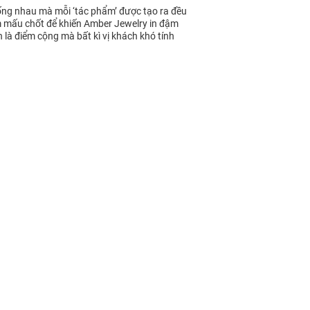
ống nhau mà mỗi ‘tác phẩm’ được tạo ra đều
ểm mấu chốt để khiến Amber Jewelry in đậm
 là điểm cộng mà bất kì vị khách khó tính