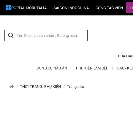
PORTAL MORIITALIA
SAIGON INDOCHINA
CỘNG TÁC VIÊN
L
CỬA HÀ
DỤNG CỤ NẤU ĂN
PHỤ KIỆN LÀM BẾP
DAO - KÉ
THỜI TRANG- PHỤ KIỆN
Trang sức