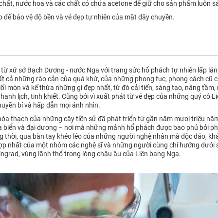
 chất, nước hoa và các chất có chứa acetone để giữ cho sản phẩm luôn 
o để bảo vệ độ bền và vẻ đẹp tự nhiên của mặt dây chuyền.
n từ xứ sở Bạch Dương - nước Nga với trang sức hổ phách tự nhiên lấp lán
tất cả những rào cản của quá khứ, của những phong tục, phong cách cũ 
lối mòn và kế thừa những gì đẹp nhất, từ đó cải tiến, sáng tạo, nâng tầ
hanh lịch, tinh khiết. Cũng bởi vì xuất phát từ vẻ đẹp của những quý c
 huyền bí và hấp dẫn mọi ánh nhìn.
a thạch của những cây tiền sử đã phát triển từ gần năm mươi triệu năm t
ra biển và đại dương – nơi mà những mảnh hổ phách được bao phủ bởi ph
g thời, qua bàn tay khéo léo của những người nghệ nhân mà độc đáo, khá
ợp nhất của một nhóm các nghệ sĩ và những người cùng chí hướng dưới s
ingrad, vùng lãnh thổ trong lòng châu âu của Liên bang Nga.