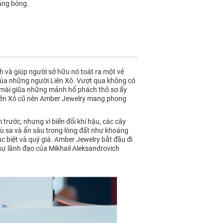
sáng bóng.
h và giúp người sở hữu nó toát ra một vẻ
của những người Liên Xô. Vượt qua không có
m, mài giũa những mảnh hổ phách thô sơ ấy
ô Liên Xô cũ nên Amber Jewelry mang phong
rước, nhưng vì biến đổi khí hậu, các cây
ù sa và ẩn sâu trong lòng đất như khoáng
c biệt và quý giá. Amber Jewelry bắt đầu đi
ự lãnh đạo của Mikhail Aleksandrovich