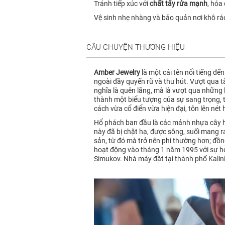
Tránh tiếp xúc với
chất tẩy rửa mạnh
, hóa
Vệ sinh nhẹ nhàng và bảo quản nơi khô rá
CÂU CHUYỆN THƯƠNG HIỆU
Amber Jewelry
là một cái tên nổi tiếng đế
ngoài đầy quyến rũ và thu hút. Vượt qua 
nghĩa là quên lãng, mà là vượt qua những 
thành một biểu tượng của sự sang trọng, t
cách vừa cổ điển vừa hiện đại, tôn lên nét
Hổ phách ban đầu là các mảnh nhựa cây hó
này đã bị chặt hạ, được sông, suối mang 
sản, từ đó mà trở nên phi thường hơn; đồn
hoạt động vào tháng 1 năm 1995 với sự h
Simukov. Nhà máy đặt tại thành phố Kalin