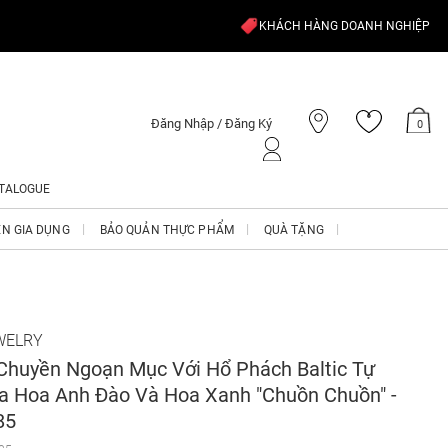
KHÁCH HÀNG DOANH NGHIỆP
Đăng Nhập / Đăng Ký
0
TALOGUE
ỆN GIA DỤNG
BẢO QUẢN THỰC PHẨM
QUÀ TẶNG
WELRY
Chuyền Ngoạn Mục Với Hổ Phách Baltic Tự
a Hoa Anh Đào Và Hoa Xanh "Chuồn Chuồn" -
85