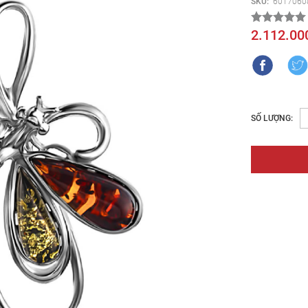
SKU:
6017060
2.112.00
SỐ LƯỢNG: