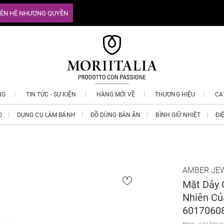
IÊN HỆ NHƯỢNG QUYỀN
NG
TIN TỨC - SỰ KIỆN
HÀNG MỚI VỀ
THƯƠNG HIỆU
CA
O
DỤNG CỤ LÀM BÁNH
ĐỒ DÙNG BÀN ĂN
BÌNH GIỮ NHIỆT
ĐI
AMBER JE
Mặt Dây 
Nhiên Củ
6017060