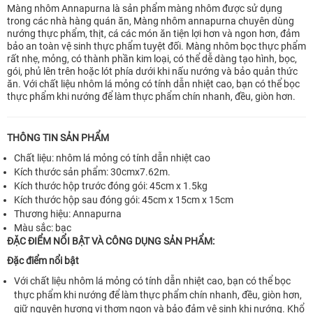
Màng nhôm Annapurna là sản phẩm màng nhôm được sử dụng
trong các nhà hàng quán ăn, Màng nhôm annapurna chuyên dùng
nướng thực phẩm, thịt, cá các món ăn tiện lợi hơn và ngon hơn, đảm
bảo an toàn vệ sinh thực phẩm tuyệt đối. Màng nhôm bọc thực phẩm
rất nhẹ, mỏng, có thành phần kim loại, có thể dễ dàng tạo hình, bọc,
gói, phủ lên trên hoặc lót phía dưới khi nấu nướng và bảo quản thức
ăn. Với chất liệu nhôm lá mỏng có tính dẫn nhiệt cao, bạn có thể bọc
thực phẩm khi nướng để làm thực phẩm chín nhanh, đều, giòn hơn.
THÔNG TIN SẢN PHẨM
Chất liệu: nhôm lá mỏng có tính dẫn nhiệt cao
Kích thước sản phẩm: 30cmx7.62m.
Kích thước hộp trước đóng gói: 45cm x 1.5kg
Kích thước hộp sau đóng gói: 45cm x 15cm x 15cm
Thương hiệu: Annapurna
Màu sắc: bạc
ĐẶC ĐIỂM NỔI BẬT VÀ CÔNG DỤNG SẢN PHẨM:
Đặc điểm nổi bật
Với chất liệu nhôm lá mỏng có tính dẫn nhiệt cao, bạn có thể bọc
thực phẩm khi nướng để làm thực phẩm chín nhanh, đều, giòn hơn,
giữ nguyên hương vị thơm ngon và bảo đảm vệ sinh khi nướng. Khổ