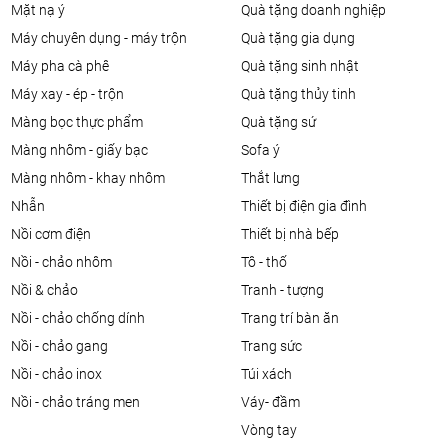
mặt nạ ý
quà tặng doanh nghiệp
máy chuyên dụng - máy trộn
quà tặng gia dụng
máy pha cà phê
quà tặng sinh nhật
máy xay - ép - trộn
quà tặng thủy tinh
màng bọc thực phẩm
quà tặng sứ
màng nhôm - giấy bạc
sofa ý
màng nhôm - khay nhôm
thắt lưng
nhẫn
thiết bị điện gia đình
nồi cơm điện
thiết bị nhà bếp
nồi - chảo nhôm
tô - thố
nồi & chảo
tranh - tượng
nồi - chảo chống dính
trang trí bàn ăn
nồi - chảo gang
trang sức
nồi - chảo inox
túi xách
nồi - chảo tráng men
váy- đầm
vòng tay