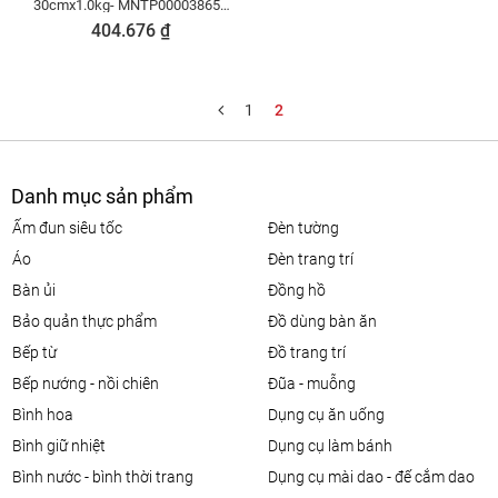
30cmx1.0kg- MNTP00003865 (
Bao bì mới)
404.676 ₫
1
2
Danh mục sản phẩm
ấm đun siêu tốc
đèn tường
áo
đèn trang trí
bàn ủi
đồng hồ
bảo quản thực phẩm
đồ dùng bàn ăn
bếp từ
đồ trang trí
bếp nướng - nồi chiên
đũa - muỗng
bình hoa
dụng cụ ăn uống
bình giữ nhiệt
dụng cụ làm bánh
bình nước - bình thời trang
dụng cụ mài dao - đế cắm dao