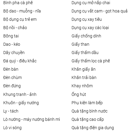
bình pha cà phê
dụng cụ mở nắp chai
bộ dao - muỗng - nĩa
dụng cụ vắt cam - gọt hoa quả
bộ dụng cụ trẻ em
dụng cụ xay tiêu
bộ nồi - chảo
dụng cụ xay các loại
bông tai
giấy chống dính
dao - kéo
giấy than
dây chuyền
giấy thấm dầu
đá quý - điêu khắc
giấy thấm lọc cà phê
đèn bàn
khăn giấy ăn
đèn chùm
khăn trải bàn
đèn đứng
khay nhôm
khung tranh - ảnh
ống hút
khuôn - giấy nướng
phụ kiện làm bếp
ly - tách
quà tặng bình nước
lò nướng - máy nướng bánh mì
quà tặng cao cấp
lò vi sóng
quà tặng điện gia dụng