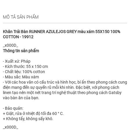
MÔ TẢ SẢN PHẨM
Khăn Trải Bàn RUNNER AZULEJOS GREY màu xám 55X150 100%
COTTON - 19912
_x000D_
Thông tin sản phẩm
- Xuất xứ: Pháp
- Kích thước: 55 x 150 cm
- Chất liệu: 100% cotton
- Màu sắc: Màu xám
- Với các hoa văn có cấu trúc và hình học, bí ẩn theo phong cách cung
điện mang đến sự quyến rũ mỗi khi nhìn. Đặc biệt, với phong cách
linen tạo nên một nét trang trí nghệ thuật theo phong cách Gatsby
vào bàn ăn của bạn.
- Bảo quản:
+ Giặt, rửa ở nhiệt độ tối đa 60 ° C.
+ Không tẩy, không sấy khô.
_x000D_