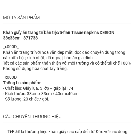
MÔ TẢ SẢN PHẨM
Khăn giấy ăn trang trí bàn tiệc ti-flair Tissue napkins DESIGN
33x33cm - 371738
_x000D_
Khăn ăn trang trí với hoa văn đẹp mắt, độc đáo chuyên dùng trong
các bữa tiệc, sinh nhật, dã ngoại, bàn ăn gia đình,...
Tất cả các sản phẩm thân thiện với môi trường và có thể tái chế 100%
Không sử dụng hóa chất tẩy trắng.
_x000D_
Thông tin sản phẩm:
- Chất liệu: Giấy lụa. 3 lớp – gấp lại 1/4
- Kích thước: 33cm x 33cm / 40cmx40cm.
- Số lượng: 20 chiếc / gói.
CÂU CHUYỆN THƯƠNG HIỆU
Ti-Flair
là thương hiệu khăn giấy cao cấp đến từ Đức với các dòng