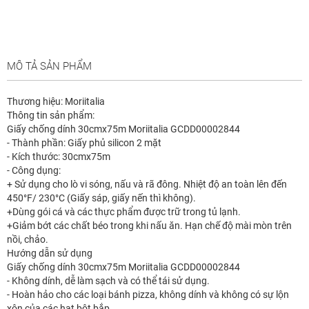
MÔ TẢ SẢN PHẨM
Thương hiệu: Moriitalia
Thông tin sản phẩm:
Giấy chống dính 30cmx75m Moriitalia GCDD00002844
- Thành phần: Giấy phủ silicon 2 mặt
- Kích thước: 30cmx75m
- Công dụng:
+ Sử dụng cho lò vi sóng, nấu và rã đông. Nhiệt độ an toàn lên đến
450°F/ 230°C (Giấy sáp, giấy nến thì không).
+Dùng gói cá và các thực phẩm được trữ trong tủ lạnh.
+Giảm bớt các chất béo trong khi nấu ăn. Hạn chế độ mài mòn trên
nồi, chảo.
Hướng dẫn sử dụng
Giấy chống dính 30cmx75m Moriitalia GCDD00002844
- Không dính, dễ làm sạch và có thể tái sử dụng.
- Hoàn hảo cho các loại bánh pizza, không dính và không có sự lộn
xộn của các hạt bột bắp.