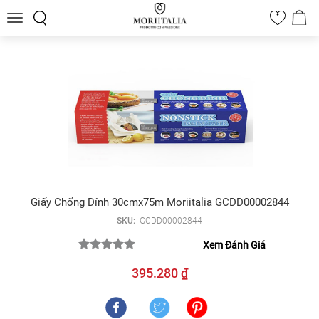
Toggle
0
navigation
Giấy Chống Dính 30cmx75m Moriitalia GCDD00002844
SKU:
GCDD00002844
Xem Đánh Giá
395.280 ₫