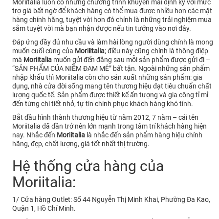
Moriitalia luôn có những chương trình khuyến mãi định kỳ với mức
trợ giá bất ngờ để khách hàng có thể mua được nhiều hơn các mặt
hàng chính hãng, tuyệt vời hơn đó chính là những trải nghiệm mua
sắm tuyệt vời mà bạn nhận được nếu tin tưởng vào nơi đây.
Đáp ứng đầy đủ nhu cầu và làm hài lòng người dùng chính là mong
muốn cuối cùng của
Moriiitalia
; điều này cũng chính là thông điệp
mà
Moriitalia
muốn gửi đến đằng sau mỗi sản phẩm được gửi đi –
“SẢN PHẨM CỦA NIỀM ĐAM MÊ” bất tận. Ngoài những sản phẩm
nhập khẩu thì Moriitalia còn cho sản xuất những sản phẩm: gia
dụng, nhà cửa đời sống mang tên thương hiệu đạt tiêu chuẩn chất
lượng quốc tế. Sản phẩm được thiết kế ấn tượng và gia công tỉ mỉ
đến từng chi tiết nhỏ, tự tin chinh phục khách hàng khó tính.
Bắt đầu hình thành thương hiệu từ năm 2012, 7 năm – cái tên
Moriitalia đã dần trở nên lớn mạnh trong tâm trí khách hàng hiện
nay. Nhắc đến
Moriitalia
là nhắc đến sản phẩm hàng hiệu chính
hãng, đẹp, chất lượng, giá tốt nhất thị trường.
Hệ thống cửa hàng của
Moriitalia:
1/ Cửa hàng Outlet: Số 44 Nguyễn Thị Minh Khai, Phường Đa Kao,
Quận 1, Hồ Chí Minh.