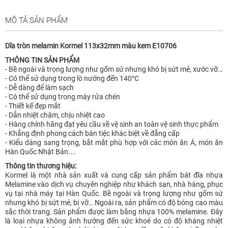
MÔ TẢ SẢN PHẨM
Dĩa tròn melamin Kormel 113x32mm màu kem E10706
THÔNG TIN SẢN PHẨM
- Bề ngoài và trọng lượng như gốm sứ nhưng khó bị sứt mẻ, xước vỡ…
- Có thể sử dụng trong lò nướng đến 140°C
- Dễ dàng để làm sạch
- Có thể sử dụng trong máy rửa chén
- Thiết kế đẹp mắt
- Dẫn nhiệt chậm, chịu nhiệt cao
- Hàng chính hãng đạt yêu cầu về vệ sinh an toàn vệ sinh thực phẩm
- Khẳng định phong cách bàn tiệc khác biệt về đẳng cấp
- Kiểu dáng sang trọng, bắt mắt phù hợp với các món ăn Á, món ăn
Hàn Quốc Nhật Bản....
Thông tin thương hiệu:
Kormel là một nhà sản xuất và cung cấp sản phẩm bát đĩa nhựa
Melamine vào dịch vụ chuyên nghiệp như khách sạn, nhà hàng, phục
vụ tại nhà máy tại Hàn Quốc. Bề ngoài và trọng lượng như gốm sứ
nhưng khó bị sứt mẻ, bị vỡ… Ngoài ra, sản phẩm có độ bóng cao màu
sắc thời trang. Sản phẩm được làm bằng nhựa 100% melamine. Đây
là loại nhựa không ảnh hưởng đến sức khoẻ do có độ kháng nhiệt