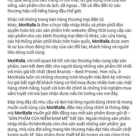
sống, sản phẩm cho du lịch, dã ngoại… Tất cả đều đến từ các
thương hiệu nổi tiếng hàng đầu thế giới.
Khác với những trang bán hàng thương mại điện tử
khác,
Moriitalia
là đơn vị trực tiếp nhập khẩu và phân phối độc
quyền toàn bộ các sản phẩm trên website; đồng thời cung cấp các
sản phẩm cho các kênh thương mại điện tử khác, các cửa hàng,
các hệ thống phân phối khác trên toàn quốc,
Moriitalia
được xem
là sự lựa chọn đáng tin cậy của các đối tác, khách hàng và người
tiêu dùng cuối cùng.
Moriitalia
, với mối quan hệ tốt với các thương hiệu cung cấp sản
phẩm, cam kết đem đến cho người dùng những sản phẩm tốt nhất
với mức giá tốt nhất (Best Brands – Best Prices). Hơn nữa, ở
Moriitalia luôn có những chương trình khuyến mãi định kỳ với mức
trợ giá bất ngờ để khách hàng có thể mua được nhiều hơn các mặt
hàng chính hãng, tuyệt vời hơn đó chính là những trải nghiệm mua
sắm tuyệt vời mà bạn nhận được nếu tin tưởng vào nơi đây.
Đáp ứng đầy đủ nhu cầu và làm hài lòng người dùng chính là mong
muốn cuối cùng của
Moriiitalia
; điều này cũng chính là thông điệp
mà
Moriitalia
muốn gửi đến đằng sau mỗi sản phẩm được gửi đi –
“SẢN PHẨM CỦA NIỀM ĐAM MÊ” bất tận. Ngoài những sản phẩm
nhập khẩu thì Moriitalia còn cho sản xuất những sản phẩm: gia
dụng, nhà cửa đời sống mang tên thương hiệu đạt tiêu chuẩn chất
lượng quốc tế. Sản phẩm được thiết kế ấn tượng và gia công tỉ mỉ