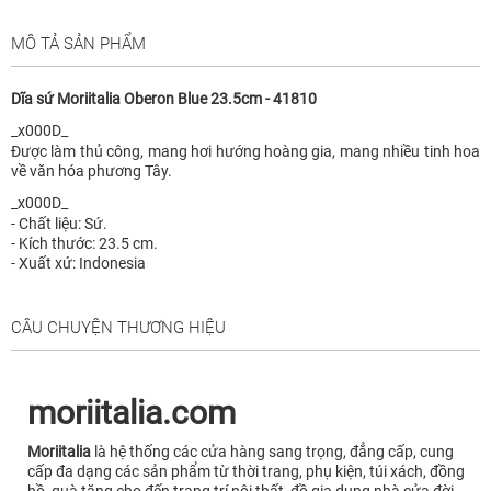
MÔ TẢ SẢN PHẨM
Dĩa sứ Moriitalia Oberon Blue 23.5cm - 41810
_x000D_
Được làm thủ công, mang hơi hướng hoàng gia, mang nhiều tinh hoa
về văn hóa phương Tây.
_x000D_
- Chất liệu: Sứ.
- Kích thước: 23.5 cm.
- Xuất xứ: Indonesia
CÂU CHUYỆN THƯƠNG HIỆU
moriitalia.com
Moriitalia
là hệ thống các cửa hàng sang trọng, đẳng cấp, cung
cấp đa dạng các sản phẩm từ thời trang, phụ kiện, túi xách, đồng
hồ, quà tăng cho đến trang trí nội thất, đồ gia dụng nhà cửa đời