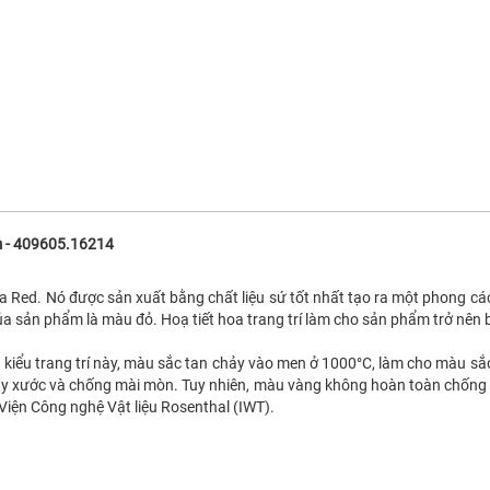
m - 409605.16214
 Red. Nó được sản xuất bằng chất liệu sứ tốt nhất tạo ra một phong các
ủa sản phẩm là màu đỏ. Hoạ tiết hoa trang trí làm cho sản phẩm trở nên 
i kiểu trang trí này, màu sắc tan chảy vào men ở 1000°C, làm cho màu s
 xước và chống mài mòn. Tuy nhiên, màu vàng không hoàn toàn chống trầ
 Viện Công nghệ Vật liệu Rosenthal (IWT).