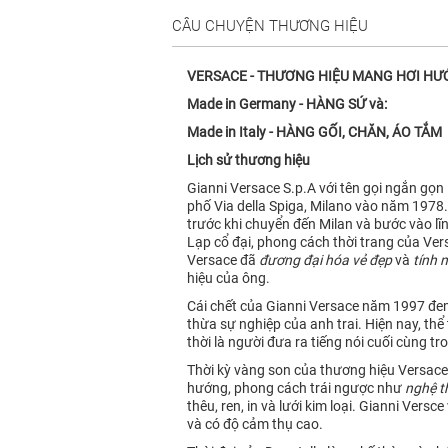
CÂU CHUYỆN THƯƠNG HIỆU
VERSACE - THƯƠNG HIỆU MANG HƠI HƯ
Made in Germany - HÀNG SỨ và:
Made in Italy - HÀNG GỐI, CHĂN, ÁO TẮM
Lịch sử thương hiệu
Gianni Versace S.p.A với tên gọi ngắn gọn
phố Via della Spiga, Milano vào năm 1978
trước khi chuyển đến Milan và bước vào lĩ
Lạp cổ đại, phong cách thời trang của Ver
Versace đã
đương đại hóa vẻ đẹp
và
tính 
hiệu của ông.
Cái chết của Gianni Versace năm 1997 đem 
thừa sự nghiệp của anh trai. Hiện nay, th
thời là người đưa ra tiếng nói cuối cùng 
Thời kỳ vàng son của thương hiệu Versace
hướng, phong cách trái ngược như
nghệ t
thêu, ren, in và lưới kim loại. Gianni Vers
và có độ cảm thụ cao.