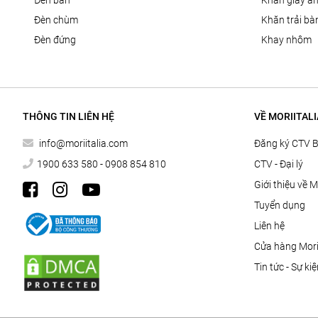
đèn bàn
khăn giấy ă
đèn chùm
khăn trải bà
đèn đứng
khay nhôm
THÔNG TIN LIÊN HỆ
VỀ MORIITALI
info@moriitalia.com
Đăng ký CTV 
1900 633 580 - 0908 854 810
CTV - Đại lý
Giới thiệu về M
Tuyển dụng
Liên hệ
Cửa hàng Morii
Tin tức - Sự ki