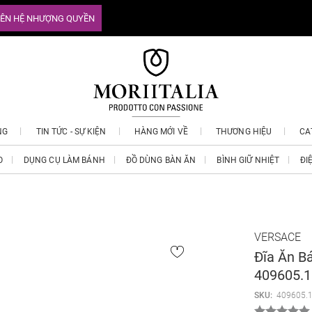
IÊN HỆ NHƯỢNG QUYỀN
NG
TIN TỨC - SỰ KIỆN
HÀNG MỚI VỀ
THƯƠNG HIỆU
CA
O
DỤNG CỤ LÀM BÁNH
ĐỒ DÙNG BÀN ĂN
BÌNH GIỮ NHIỆT
ĐI
VERSACE
Đĩa Ăn B
409605.
SKU:
409605.