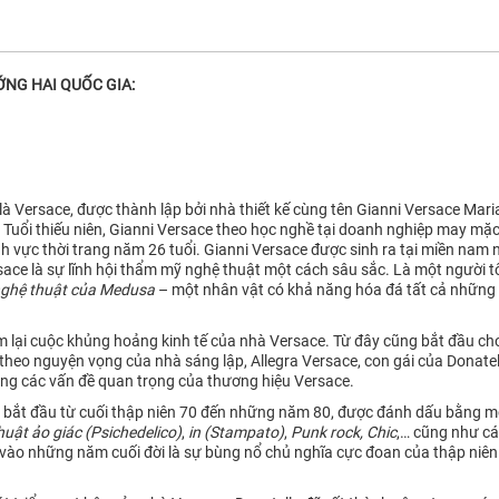
ỚNG HAI QUỐC GIA:
 là Versace, được thành lập bởi nhà thiết kế cùng tên Gianni Versace Mar
. Tuổi thiếu niên, Gianni Versace theo học nghề tại doanh nghiệp may mặ
nh vực thời trang năm 26 tuổi. Gianni Versace được sinh ra tại miền nam 
sace là sự lĩnh hội thẩm mỹ nghệ thuật một cách sâu sắc. Là một người t
nghệ thuật của Medusa
– một nhân vật có khả năng hóa đá tất cả những a
lại cuộc khủng hoảng kinh tế của nhà Versace. Từ đây cũng bắt đầu cho 
ể theo nguyện vọng của nhà sáng lập, Allegra Versace, con gái của Donate
trong các vấn đề quan trọng của thương hiệu Versace.
 bắt đầu từ cuối thập niên 70 đến những năm 80, được đánh dấu bằng mộ
huật ảo giác (Psichedelico)
,
in (Stampato)
,
Punk rock, Chic
,… cũng như các
ce vào những năm cuối đời là sự bùng nổ chủ nghĩa cực đoan của thập niên 1