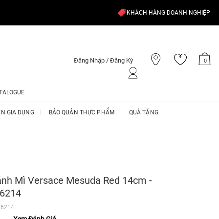
KHÁCH HÀNG DOANH NGHIỆP
Đăng Nhập / Đăng Ký
0
TALOGUE
ỆN GIA DỤNG
BẢO QUẢN THỰC PHẨM
QUÀ TẶNG
ánh Mì Versace Mesuda Red 14cm -
16214
16214