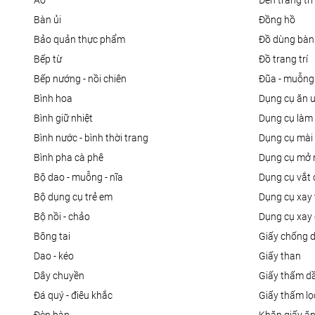
áo
đèn trang trí
bàn ủi
đồng hồ
bảo quản thực phẩm
đồ dùng bàn
bếp từ
đồ trang trí
bếp nướng - nồi chiên
đũa - muỗng
bình hoa
dụng cụ ăn 
bình giữ nhiệt
dụng cụ là
bình nước - bình thời trang
dụng cụ mài
bình pha cà phê
dụng cụ mở 
bộ dao - muỗng - nĩa
dụng cụ vắt
bộ dụng cụ trẻ em
dụng cụ xay 
bộ nồi - chảo
dụng cụ xay 
bông tai
giấy chống 
dao - kéo
giấy than
dây chuyền
giấy thấm d
đá quý - điêu khắc
giấy thấm l