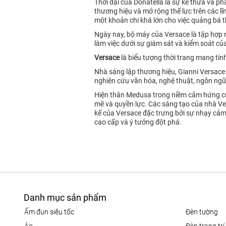
Thời đại của Donatella là sự kế thừa và p
thương hiệu và mở rộng thế lực trên các l
một khoản chi khá lớn cho việc quảng bá 
Ngày nay, bộ máy của Versace là tập hợp nh
làm việc dưới sự giám sát và kiểm soát củ
Versace
là biểu tượng thời trang mang tín
Nhà sáng lập thương hiệu, Gianni Versace 
nghiên cứu văn hóa, nghệ thuật, ngôn ngữ 
Hiện thân Medusa trong niềm cảm hứng của
mẽ và quyền lực. Các sáng tạo của nhà Ver
kế của Versace đặc trưng bởi sự nhạy cảm 
cao cấp và ý tưởng đột phá.
Danh mục sản phẩm
ấm đun siêu tốc
đèn tường