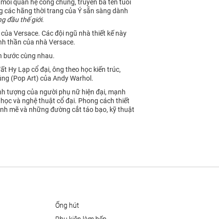
c mối quan hệ công chúng, truyền bá tên tuổi
ong các hãng thời trang của Ý sẵn sàng dành
g đầu thế giới
.
 của Versace. Các đội ngũ nhà thiết kế này
inh thần của nhà Versace.
nh bước cùng nhau.
t Hy Lạp cổ đại, ông theo học kiến trúc,
húng (Pop Art) của Andy Warhol.
nh tượng của người phụ nữ hiện đại, mạnh
 học và nghệ thuật cổ đại. Phong cách thiết
mạnh mẽ và những đường cắt táo bạo, kỹ thuật
ống hút