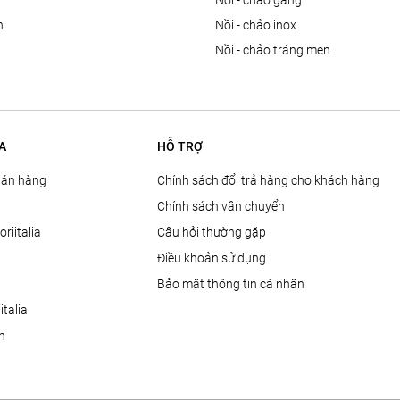
n
nồi - chảo gang
n
nồi - chảo inox
nồi - chảo tráng men
A
HỖ TRỢ
Bán hàng
Chính sách đổi trả hàng cho khách hàng
Chính sách vận chuyển
oriitalia
Câu hỏi thường gặp
Điều khoản sử dụng
Bảo mật thông tin cá nhân
talia
ện