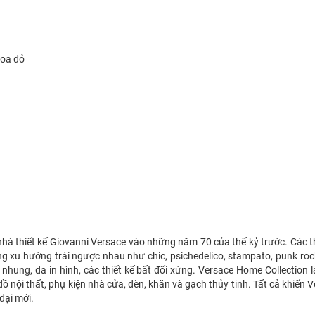
hoa đỏ
hà thiết kế Giovanni Versace vào những năm 70 của thế kỷ trước. Các t
 xu hướng trái ngược nhau như chic, psichedelico, stampato, punk roc
 nhung, da in hình, các thiết kế bất đối xứng. Versace Home Collection 
 nội thất, phụ kiện nhà cửa, đèn, khăn và gạch thủy tinh. Tất cả khiến 
 đại mới.