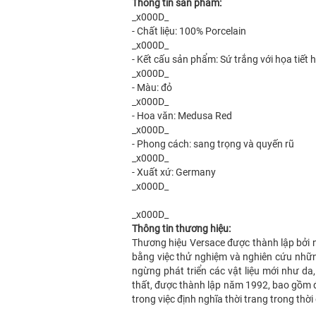
Thông tin sản phẩm:
_x000D_
- Chất liệu: 100% Porcelain
_x000D_
- Kết cấu sản phẩm: Sứ trắng với họa tiết 
_x000D_
- Màu: đỏ
_x000D_
- Hoa văn: Medusa Red
_x000D_
- Phong cách: sang trọng và quyến rũ
_x000D_
- Xuất xứ: Germany
_x000D_
_x000D_
Thông tin thương hiệu:
Thương hiệu Versace được thành lập bởi n
bằng việc thử nghiệm và nghiên cứu những
ngừng phát triển các vật liệu mới như da,
thất, được thành lập năm 1992, bao gồm đồ
trong việc định nghĩa thời trang trong thời