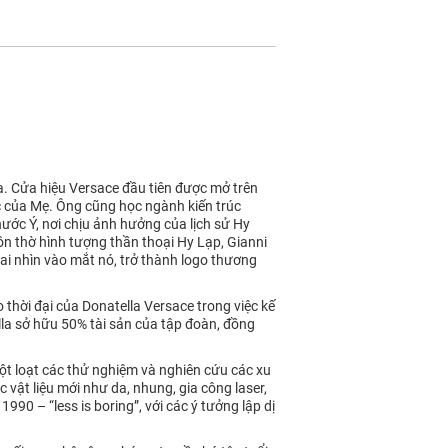
ia. Cửa hiệu Versace đầu tiên được mở trên
c của Mẹ. Ông cũng học ngành kiến trúc
nước Ý, nơi chịu ảnh hưởng của lịch sử Hy
ôn thờ hình tượng thần thoại Hy Lạp, Gianni
i nhìn vào mắt nó, trở thành logo thương
thời đại của Donatella Versace trong việc kế
lla sở hữu 50% tài sản của tập đoàn, đồng
t loạt các thử nghiệm và nghiên cứu các xu
 vật liệu mới như da, nhung, gia công laser,
990 – “less is boring”, với các ý tưởng lập dị