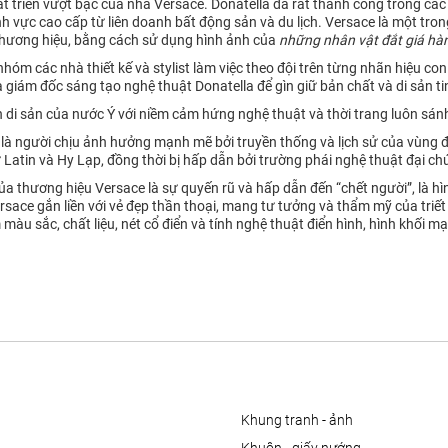
hát triển vượt bậc của nhà Versace. Donatella đã rất thành công trong cá
ĩnh vực cao cấp từ liên doanh bất động sản và du lịch. Versace là một tr
thương hiệu, bằng cách sử dụng hình ảnh của
những nhân vật đắt giá hàn
óm các nhà thiết kế và stylist làm việc theo đội trên từng nhãn hiệu con
a giám đốc sáng tạo nghệ thuật Donatella để gìn giữ bản chất và di sản t
h di sản của nước Ý với niềm cảm hứng nghệ thuật và thời trang luôn sá
là người chịu ảnh hưởng mạnh mẽ bởi truyền thống và lịch sử của vùng đấ
Latin và Hy Lạp, đồng thời bị hấp dẫn bởi trường phái nghệ thuật đại c
 thương hiệu Versace là sự quyến rũ và hấp dẫn đến “chết người”, là hì
sace gắn liền với vẻ đẹp thần thoại, mang tư tưởng và thẩm mỹ của triết
màu sắc, chất liệu, nét cổ điển và tính nghệ thuật điển hình, hình khối 
khung tranh - ảnh