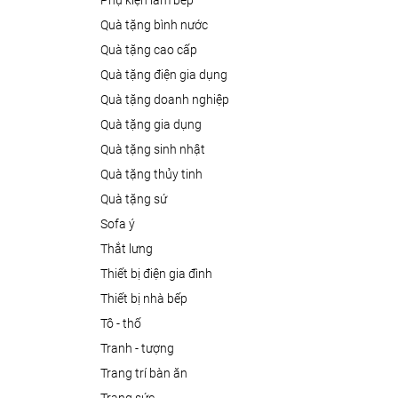
phụ kiện làm bếp
quà tặng bình nước
quà tặng cao cấp
quà tặng điện gia dụng
quà tặng doanh nghiệp
quà tặng gia dụng
quà tặng sinh nhật
quà tặng thủy tinh
quà tặng sứ
sofa ý
thắt lưng
thiết bị điện gia đình
thiết bị nhà bếp
tô - thố
tranh - tượng
trang trí bàn ăn