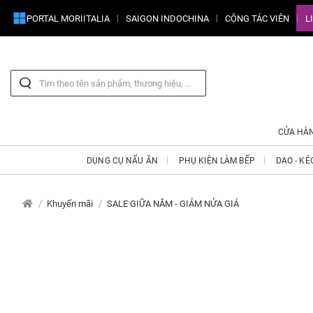
PORTAL MORIITALIA
SAIGON INDOCHINA
CỘNG TÁC VIÊN
L
CỬA HÀ
DỤNG CỤ NẤU ĂN
PHỤ KIỆN LÀM BẾP
DAO - KÉ
Khuyến mãi
SALE GIỮA NĂM - GIẢM NỬA GIÁ