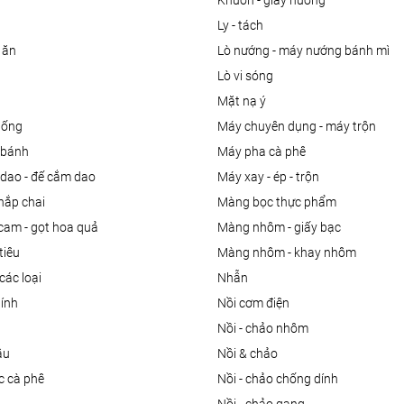
khuôn - giấy nướng
ly - tách
 ăn
lò nướng - máy nướng bánh mì
lò vi sóng
mặt nạ ý
uống
máy chuyên dụng - máy trộn
m bánh
máy pha cà phê
 dao - đế cắm dao
máy xay - ép - trộn
nắp chai
màng bọc thực phẩm
 cam - gọt hoa quả
màng nhôm - giấy bạc
tiêu
màng nhôm - khay nhôm
các loại
nhẫn
dính
nồi cơm điện
nồi - chảo nhôm
ầu
nồi & chảo
ọc cà phê
nồi - chảo chống dính