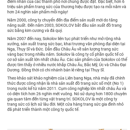
điểm nhấn của các thành phố nơi chúng được đặt. Đặc biệt, hơn 6
triệu sản phẩm trang sức của thương hiệu được tạo ra mỗi năm và
hơn 24 nghìn sản phẩm mỗi ngày!
Năm 2000, công ty chuyển đến địa điểm sản xuất mới do tăng
năng suất. Đến năm 2003, SOKOLOV bắt đầu sản xuất đồ trang
sức bằng kim cương và đá quý.
Năm 2007 đến nay, Sokolov liên tục phát triển như mở rộng nhà
xưởng, sản xuất trang sức bạc, khai trương văn phòng đại diện tại
Nga, Thụy Sĩ và Đức. Dẫn đầu Châu Âu về sản lượng trang sức
vàng bạc trong nhiều năm. Sokolov là công ty cổ phần quốc tế có
cơ sở sản xuất lớn nhất châu Âu. Các sản phẩm của Sokolov có thể
được tìm thấy ở nhiều nước khắp Châu Âu, Bắc Mỹ, Úc và Châu Đại
Dương. Đồng thời có chi nhánh bán lẻ riêng tại Thụy Sĩ.
Theo khảo sát khảo nghiệm của Liên bang Nga, nhà máy đã chính
thức được công nhận là nhà sản xuất đồ trang sức số một (No 1)
trong nước kể từ năm 2011. Cụm công nghiệp lớn nhất châu Âu và
có diện tích hơn 26 nghìn mét vuông. Nó sử dụng hơn 1800 chuyên
gia quan tâm đến từng vật trang trí. SOKOLOV là một công ty
trang sức có lịch sử lâu đời. Một cửa hàng trang sức gia đình nhỏ
đã phát triển thành một công ty quốc tế.