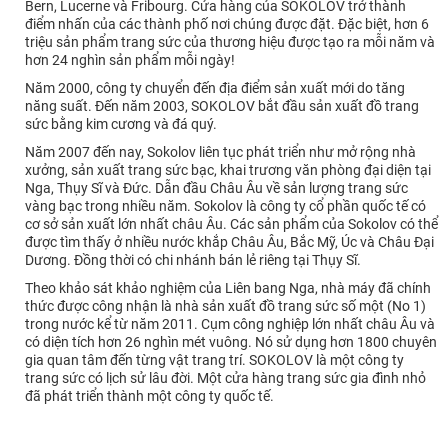
Bern, Lucerne và Fribourg. Cửa hàng của SOKOLOV trở thành
điểm nhấn của các thành phố nơi chúng được đặt. Đặc biệt, hơn 6
triệu sản phẩm trang sức của thương hiệu được tạo ra mỗi năm và
hơn 24 nghìn sản phẩm mỗi ngày!
Năm 2000, công ty chuyển đến địa điểm sản xuất mới do tăng
năng suất. Đến năm 2003, SOKOLOV bắt đầu sản xuất đồ trang
sức bằng kim cương và đá quý.
Năm 2007 đến nay, Sokolov liên tục phát triển như mở rộng nhà
xưởng, sản xuất trang sức bạc, khai trương văn phòng đại diện tại
Nga, Thụy Sĩ và Đức. Dẫn đầu Châu Âu về sản lượng trang sức
vàng bạc trong nhiều năm. Sokolov là công ty cổ phần quốc tế có
cơ sở sản xuất lớn nhất châu Âu. Các sản phẩm của Sokolov có thể
được tìm thấy ở nhiều nước khắp Châu Âu, Bắc Mỹ, Úc và Châu Đại
Dương. Đồng thời có chi nhánh bán lẻ riêng tại Thụy Sĩ.
Theo khảo sát khảo nghiệm của Liên bang Nga, nhà máy đã chính
thức được công nhận là nhà sản xuất đồ trang sức số một (No 1)
trong nước kể từ năm 2011. Cụm công nghiệp lớn nhất châu Âu và
có diện tích hơn 26 nghìn mét vuông. Nó sử dụng hơn 1800 chuyên
gia quan tâm đến từng vật trang trí. SOKOLOV là một công ty
trang sức có lịch sử lâu đời. Một cửa hàng trang sức gia đình nhỏ
đã phát triển thành một công ty quốc tế.