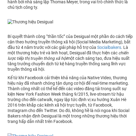
hành bởi nhà sáng lập Thomas Meyer, trong vai trò chính thức là
chủ tịch công ty.
Bí quyết thành công “thần tốc” của Desigual một phần do cách tiếp
cận theo hướng truyền thông xã hội (Social Media Marketing), bắt
đầu từ 4 năm trước với các giải pháp hỗ trợ của
Socialbakers
. Là
một thương hiệu trẻ và linh hoạt, Desigual đã thực hiện các
chiến
lược tiếp thị truyền thông xã hội
một cách sáng tạo, đưa hiệu suất
tăng trưởng chuyển dịch từ kệ hàng truyền thống sang lĩnh vực
truyền thông xã hội.
Kể từ khi Facebook cải thiện khả năng của Native Video, thương
hiệu này đã nhanh chóng tận dụng cơ hội để real-time marketing.
Thành công nhất có thể kể đến các video đăng tải trong suốt sự
kiện New York Fashion Week tháng 9/2015, live-stream từ hậu
trường cho đến catwalk, ngay lập tức định vị xu hướng Xuân Hè
2016 trên khắp các kênh xã hội trực tuyến, từ Facebook,
Instagram cho đến Twitter. Do đó, không hề là nói ngoa khi Social
Bakers nhận định Desigual là một trong những thương hiệu thời
trang hấp dẫn nhất trên Facebook.