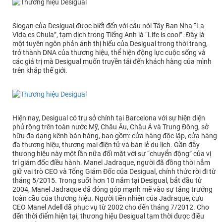
Slogan của Desigual được biết đến với câu nói Tây Ban Nha “La
Vida es Chula”, tạm dịch trong Tiếng Anh là “Life is cool”. Đây là
một tuyên ngôn phản ánh thị hiếu của Desigual trong thời trang,
trở thành DNA của thương hiệu, thể hiện động lực cuộc sống và
các giá trị mà Desigual muốn truyền tải đến khách hàng của mình
trên khắp thế giới.
Hiện nay, Desigual có trụ sở chính tại Barcelona với sự hiện diện
phủ rộng trên toàn nước Mỹ, Châu Âu, Châu Á và Trung Đông, sở
hữu đa dạng kênh bán hàng, bao gồm: cửa hàng độc lập, cửa hàng
đa thương hiệu, thương mại điện tử và bán lẻ du lịch. Gần đây
thương hiệu này một lần nữa đối mặt với sự “chuyển động” của vị
trí giám đốc điều hành. Manel Jadraque, người đã đồng thời nắm
giữ vai trò CEO và Tổng Giám Đốc của Desigual, chính thức rời đi từ
tháng 5/2015. Trong suốt hơn 10 năm tại Desigual, bắt đầu từ
2004, Manel Jadraque đã đóng góp mạnh mẽ vào sự tăng trưởng
toàn cầu của thương hiệu. Người tiền nhiên của Jadraque, cựu
CEO Manel Adell đã phục vụ từ 2002 cho đến tháng 7/2012. Cho
đến thời điểm hiện tại, thương hiệu Desigual tạm thời được điều