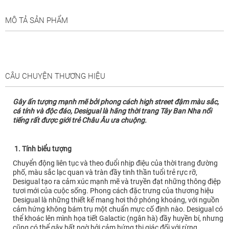
MÔ TẢ SẢN PHẨM
CÂU CHUYỆN THƯƠNG HIỆU
Gây ấn tượng mạnh mẽ bởi phong cách high street đậm màu sắc,
cá tính và độc đáo, Desigual là hãng thời trang Tây Ban Nha nổi
tiếng rất được giới trẻ Châu Âu ưa chuộng.
1. Tính biểu tượng
Chuyển động liên tục và theo đuổi nhịp điệu của thời trang đường
phố, màu sắc lạc quan và tràn đầy tinh thần tuổi trẻ rực rỡ,
Desigual tạo ra cảm xúc mạnh mẽ và truyền đạt những thông điệp
tươi mới của cuộc sống. Phong cách đặc trưng của thương hiệu
Desigual là những thiết kế mang hơi thở phóng khoáng, với nguồn
cảm hứng không bám trụ một chuẩn mực cố định nào. Desigual có
thể khoác lên mình họa tiết Galactic (ngân hà) đầy huyền bí, nhưng
cũng có thể gây bất ngờ bởi cảm hứng thị giác đối với rừng