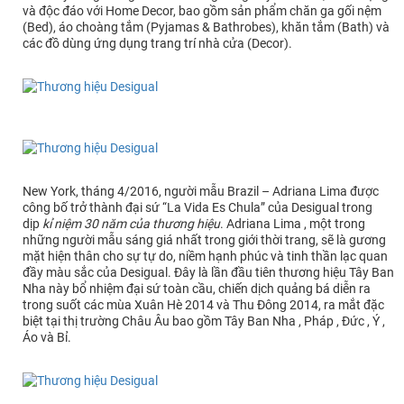
và độc đáo với Home Decor, bao gồm sản phẩm chăn ga gối nệm
(Bed), áo choàng tắm (Pyjamas & Bathrobes), khăn tắm (Bath) và
các đồ dùng ứng dụng trang trí nhà cửa (Decor).
New York, tháng 4/2016, người mẫu Brazil – Adriana Lima được
công bố trở thành đại sứ “La Vida Es Chula” của Desigual trong
dịp
kỉ niệm 30 năm của thương hiệu
. Adriana Lima , một trong
những người mẫu sáng giá nhất trong giới thời trang, sẽ là gương
mặt hiện thân cho sự tự do, niềm hạnh phúc và tinh thần lạc quan
đầy màu sắc của Desigual. Đây là lần đầu tiên thương hiệu Tây Ban
Nha này bổ nhiệm đại sứ toàn cầu, chiến dịch quảng bá diễn ra
trong suốt các mùa Xuân Hè 2014 và Thu Đông 2014, ra mắt đặc
biệt tại thị trường Châu Âu bao gồm Tây Ban Nha , Pháp , Đức , Ý ,
Áo và Bỉ.