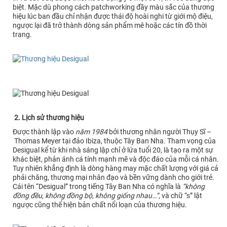
biệt. Mặc dù phong cách patchworking đầy màu sắc của thương
hiệu lúc ban đầu chỉ nhận được thái độ hoài nghi từ giới mộ điệu,
ngược lại đã trở thành dòng sản phẩm mê hoặc các tín đồ thời
trang.
2. Lịch sử thương hiệu
Được thành lập vào
năm 1984
bởi thương nhân người Thụy Sĩ –
Thomas Meyer tại đảo Ibiza, thuộc Tây Ban Nha. Tham vọng của
Desigual kể từ khi nhà sáng lập chỉ ở lứa tuổi 20, là tạo ra một sự
khác biệt, phản ánh cá tính mạnh mẽ và độc đáo của mỗi cá nhân.
Tuy nhiên khẳng định là dòng hàng may mặc chất lượng với giá cả
phải chăng, thương mại nhân đạo và bền vững dành cho giới trẻ.
Cái tên “Desigual” trong tiếng Tây Ban Nha có nghĩa là
“không
đồng đều, không đồng bộ, không giống nhau…”
, và chữ “s” lật
ngược cũng thể hiện bản chất nổi loạn của thương hiệu.