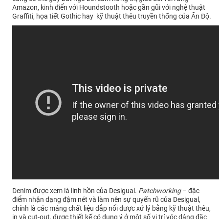
Amazon, kinh điển với Houndstooth hoặc gần gũi với nghệ thuật
Graffiti, họa tiết Gothic hay kỹ thuật thêu truyền thống của Ấn Độ.
Denim được xem là linh hồn của Desigual.
Patchworking
– đặc
điểm nhận dạng đậm nét và làm nên sự quyến rũ của Desigual,
chính là các mảng chất liệu đắp nổi được xử lý bằng kỹ thuật thêu,
in và cut-out, được thiết kế có dụng ý ở một số vị trí vóc dáng đặc