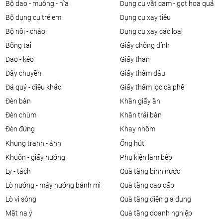
bộ dao - muỗng - nĩa
dụng cụ vắt cam - gọt hoa quả
bộ dụng cụ trẻ em
dụng cụ xay tiêu
bộ nồi - chảo
dụng cụ xay các loại
bông tai
giấy chống dính
dao - kéo
giấy than
dây chuyền
giấy thấm dầu
đá quý - điêu khắc
giấy thấm lọc cà phê
đèn bàn
khăn giấy ăn
đèn chùm
khăn trải bàn
đèn đứng
khay nhôm
khung tranh - ảnh
ống hút
khuôn - giấy nướng
phụ kiện làm bếp
ly - tách
quà tặng bình nước
lò nướng - máy nướng bánh mì
quà tặng cao cấp
lò vi sóng
quà tặng điện gia dụng
mặt nạ ý
quà tặng doanh nghiệp