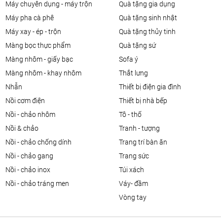
máy chuyên dụng - máy trộn
quà tặng gia dụng
máy pha cà phê
quà tặng sinh nhật
máy xay - ép - trộn
quà tặng thủy tinh
màng bọc thực phẩm
quà tặng sứ
màng nhôm - giấy bạc
sofa ý
màng nhôm - khay nhôm
thắt lưng
nhẫn
thiết bị điện gia đình
nồi cơm điện
thiết bị nhà bếp
nồi - chảo nhôm
tô - thố
nồi & chảo
tranh - tượng
nồi - chảo chống dính
trang trí bàn ăn
nồi - chảo gang
trang sức
nồi - chảo inox
túi xách
nồi - chảo tráng men
váy- đầm
vòng tay