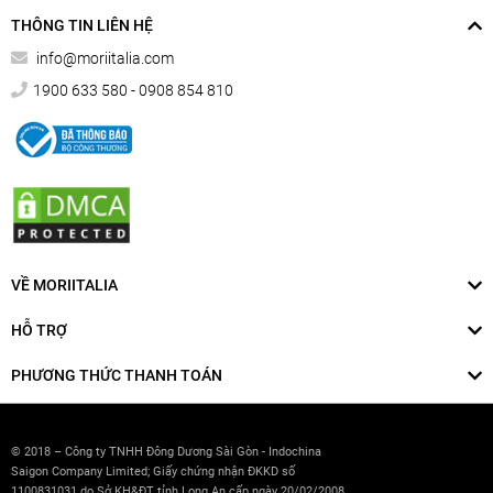
THÔNG TIN LIÊN HỆ
info@moriitalia.com
1900 633 580 - 0908 854 810
VỀ MORIITALIA
HỖ TRỢ
PHƯƠNG THỨC THANH TOÁN
© 2018 – Công ty TNHH Đông Dương Sài Gòn - Indochina
Saigon Company Limited; Giấy chứng nhận ĐKKD số
1100831031 do Sở KH&ĐT tỉnh Long An cấp ngày 20/02/2008