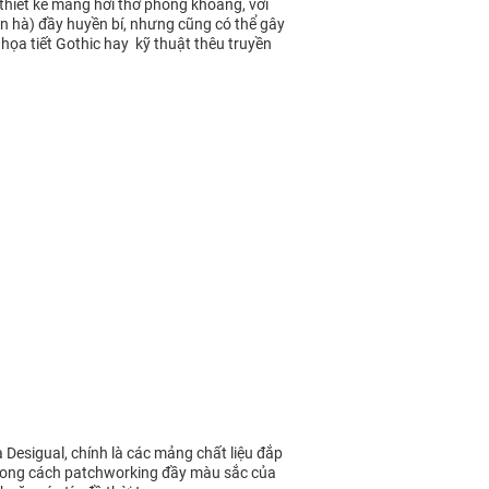
thiết kế mang hơi thở phóng khoáng, với
n hà) đầy huyền bí, nhưng cũng có thể gây
 họa tiết Gothic hay kỹ thuật thêu truyền
Desigual, chính là các mảng chất liệu đắp
ù phong cách patchworking đầy màu sắc của