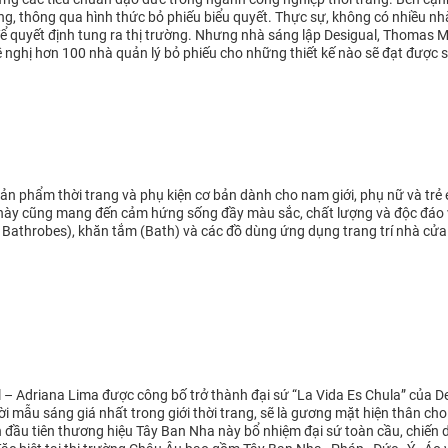
g, thông qua hình thức bỏ phiếu biểu quyết. Thực sự, không có nhiều nhà
 quyết định tung ra thị trường. Nhưng nhà sáng lập Desigual, Thomas Mey
 nghị hơn 100 nhà quản lý bỏ phiếu cho những thiết kế nào sẽ đạt được
n phẩm thời trang và phụ kiện cơ bản dành cho nam giới, phụ nữ và trẻ e
 này cũng mang đến cảm hứng sống đầy màu sắc, chất lượng và độc đáo
Bathrobes), khăn tắm (Bath) và các đồ dùng ứng dụng trang trí nhà cửa
 – Adriana Lima được công bố trở thành đại sứ “La Vida Es Chula” của De
i mẫu sáng giá nhất trong giới thời trang, sẽ là gương mặt hiện thân cho
 đầu tiên thương hiệu Tây Ban Nha này bổ nhiệm đại sứ toàn cầu, chiến 