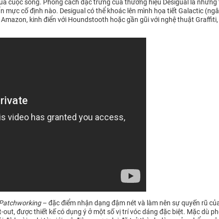
của cuộc sống. Phong cách đặc trưng của thương hiệu Desigual là những 
ực cố định nào. Desigual có thể khoác lên mình họa tiết Galactic (ngâ
 Amazon, kinh điển với Houndstooth hoặc gần gũi với nghệ thuật Graffiti,
Patchworking
– đặc điểm nhận dạng đậm nét và làm nên sự quyến rũ của 
ut-out, được thiết kế có dụng ý ở một số vị trí vóc dáng đặc biệt. Mặc d