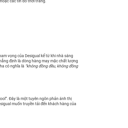
hoặc các tín đồ thời trang.
ham vọng của Desigual kể từ khi nhà sáng
n khẳng định là dòng hàng may mặc chất lượng
Nha có nghĩa là
“không đồng đều, không đồng
cool”. Đây là một tuyên ngôn phản ánh thị
Desigual muốn truyền tải đến khách hàng của