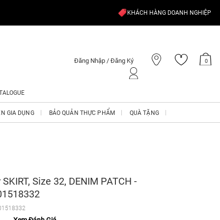
KHÁCH HÀNG DOANH NGHIỆP
Đăng Nhập / Đăng Ký
0
TALOGUE
ỆN GIA DỤNG
BẢO QUẢN THỰC PHẨM
QUÀ TẶNG
 SKIRT, Size 32, DENIM PATCH -
1518332
01518332