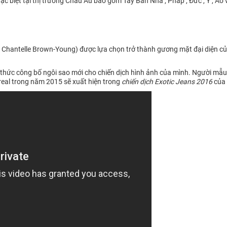
 biệt tại thị trường Châu Âu bao gồm Tây Ban Nha , Pháp , Đức , Ý , Áo v
Chantelle Brown-Young) được lựa chọn trở thành gương mặt đại diện của
thức công bố ngôi sao mới cho chiến dịch hình ảnh của mình. Người mẫ
real trong năm 2015 sẽ xuất hiện trong
chiến dịch Exotic Jeans 2016
của 