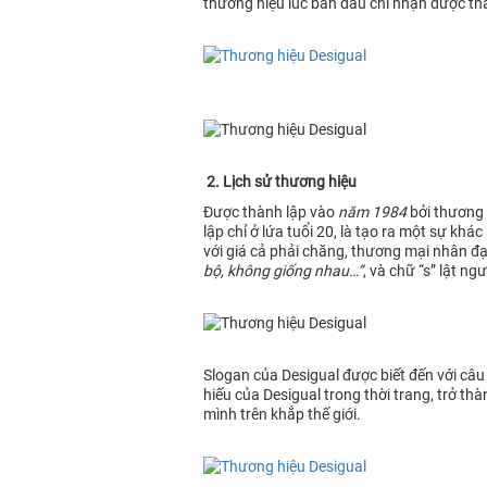
thương hiệu lúc ban đầu chỉ nhận được thá
2. Lịch sử thương hiệu
Được thành lập vào
năm 1984
bởi thương 
lập chỉ ở lứa tuổi 20, là tạo ra một sự k
với giá cả phải chăng, thương mại nhân đạ
bộ, không giống nhau…”
, và chữ “s” lật n
Slogan của Desigual được biết đến với câu 
hiếu của Desigual trong thời trang, trở t
mình trên khắp thế giới.