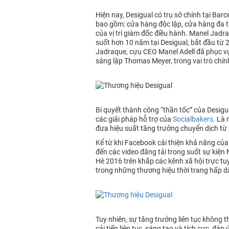
Hiện nay, Desigual có trụ sở chính tại Ba
bao gồm: cửa hàng độc lập, cửa hàng đa th
của vị trí giám đốc điều hành. Manel Jadr
suốt hơn 10 năm tại Desigual, bắt đầu từ
Jadraque, cựu CEO Manel Adell đã phục vụ
sáng lập Thomas Meyer, trong vai trò chính
Bí quyết thành công “thần tốc” của Desigu
các giải pháp hỗ trợ của
Socialbakers
. Là 
đưa hiệu suất tăng trưởng chuyển dịch từ 
Kể từ khi Facebook cải thiện khả năng của
đến các video đăng tải trong suốt sự kiện
Hè 2016 trên khắp các kênh xã hội trực tu
trong những thương hiệu thời trang hấp d
Tuy nhiên, sự tăng trưởng liên tục không t
cải tiến liên tục, sáng tạo và tích cực, 