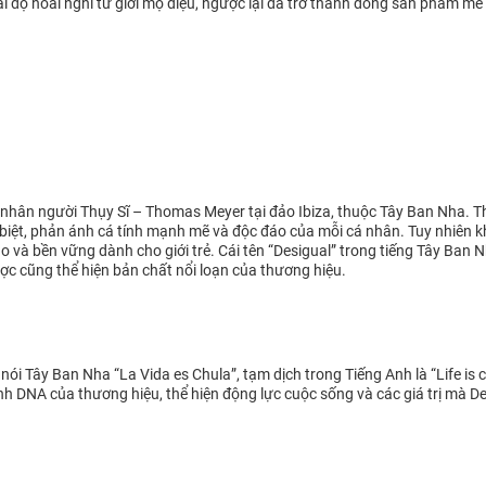
i độ hoài nghi từ giới mộ điệu, ngược lại đã trở thành dòng sản phẩm mê 
nhân người Thụy Sĩ – Thomas Meyer tại đảo Ibiza, thuộc Tây Ban Nha. T
hác biệt, phản ánh cá tính mạnh mẽ và độc đáo của mỗi cá nhân. Tuy nhiê
o và bền vững dành cho giới trẻ. Cái tên “Desigual” trong tiếng Tây Ban 
gược cũng thể hiện bản chất nổi loạn của thương hiệu.
nói Tây Ban Nha “La Vida es Chula”, tạm dịch trong Tiếng Anh là “Life is 
hành DNA của thương hiệu, thể hiện động lực cuộc sống và các giá trị mà 