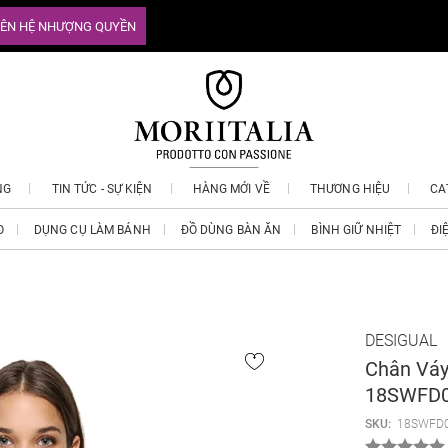
IÊN HỆ NHƯỢNG QUYỀN
NG
TIN TỨC - SỰ KIỆN
HÀNG MỚI VỀ
THƯƠNG HIỆU
CA
O
DỤNG CỤ LÀM BÁNH
ĐỒ DÙNG BÀN ĂN
BÌNH GIỮ NHIỆT
ĐI
DESIGUAL
Chân Váy
18SWFD0
SKU:
18SWFD