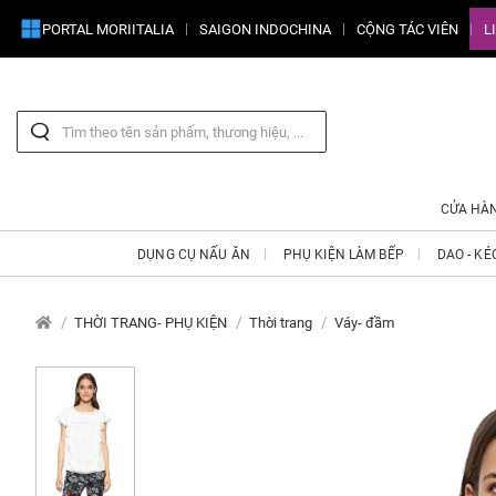
PORTAL MORIITALIA
SAIGON INDOCHINA
CỘNG TÁC VIÊN
L
CỬA HÀ
DỤNG CỤ NẤU ĂN
PHỤ KIỆN LÀM BẾP
DAO - KÉ
THỜI TRANG- PHỤ KIỆN
Thời trang
Váy- đầm