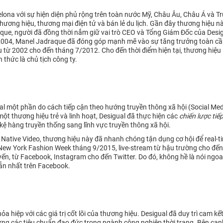
rcelona với sự hiện diện phủ rộng trên toàn nước Mỹ, Châu Âu, Châu Á và
ương hiệu, thương mại điện tử và bán lẻ du lịch. Gần đây thương hiệu n
aque, người đã đồng thời nắm giữ vai trò CEO và Tổng Giám Đốc của Desigu
 2004, Manel Jadraque đã đóng góp mạnh mẽ vào sự tăng trưởng toàn cầu
 từ 2002 cho đến tháng 7/2012. Cho đến thời điểm hiện tại, thương hiệu 
 thức là chủ tịch công ty.
al một phần do cách tiếp cận theo hướng truyền thông xã hội (Social Med
một thương hiệu trẻ và linh hoạt, Desigual đã thực hiện các
chiến lược tiế
kệ hàng truyền thống sang lĩnh vực truyền thông xã hội.
 Native Video, thương hiệu này đã nhanh chóng tận dụng cơ hội để real-
 New York Fashion Week tháng 9/2015, live-stream từ hậu trường cho đến
yến, từ Facebook, Instagram cho đến Twitter. Do đó, không hề là nói ngoa
ẫn nhất trên Facebook.
hỏa hiệp với các giá trị cốt lõi của thương hiệu. Desigual đã duy trì ca
đáp ứng các tiêu chuẩn đạo đức trong ngành công nghiệp thời trang. Bên c