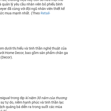
 quản lý yêu cầu nhân viên bỏ phiếu bình
er đã cùng với đội ngũ nhân viên thiết kế
 sức mua mạnh nhất. (Theo
Retail-
m dưới thị hiếu và tinh thần nghệ thuật của
 với Home Decor, bao gồm sản phẩm chăn ga
 (Decor).
sigual trong dịp
kỉ niệm 30 năm của thương
 sự tự do, niềm hạnh phúc và tinh thần lạc
dịch quảng bá diễn ra trong suốt các mùa