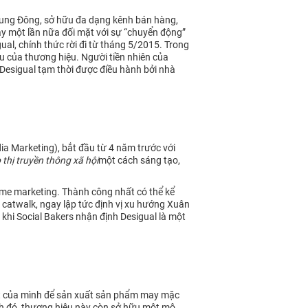
 Trung Đông, sở hữu đa dạng kênh bán hàng,
ày một lần nữa đối mặt với sự “chuyển động”
al, chính thức rời đi từ tháng 5/2015. Trong
 của thương hiệu. Người tiền nhiên của
Desigual tạm thời được điều hành bởi nhà
ia Marketing), bắt đầu từ 4 năm trước với
p thị truyền thông xã hội
một cách sáng tạo,
time marketing. Thành công nhất có thể kể
 catwalk, ngay lập tức định vị xu hướng Xuân
 khi Social Bakers nhận định Desigual là một
m kết của mình để sản xuất sản phẩm may mặc
ạnh đó, thương hiệu này còn sở hữu một mô