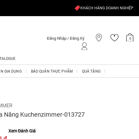
KHÁCH HÀNG DOANH NGHIỆP
Đăng Nhập / Đăng Ký
0
TALOGUE
ỆN GIA DỤNG
BẢO QUẢN THỰC PHẨM
QUÀ TẶNG
MMER
Đa Năng Kuchenzimmer-013727
Xem Đánh Giá
2 ₫