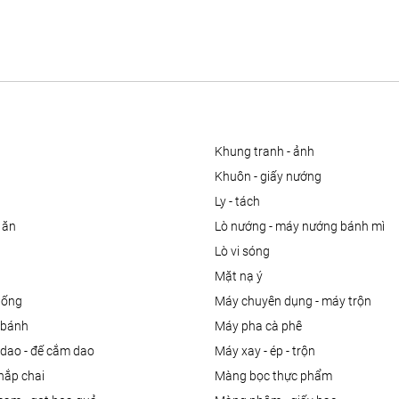
khung tranh - ảnh
khuôn - giấy nướng
ly - tách
 ăn
lò nướng - máy nướng bánh mì
lò vi sóng
mặt nạ ý
uống
máy chuyên dụng - máy trộn
m bánh
máy pha cà phê
 dao - đế cắm dao
máy xay - ép - trộn
nắp chai
màng bọc thực phẩm