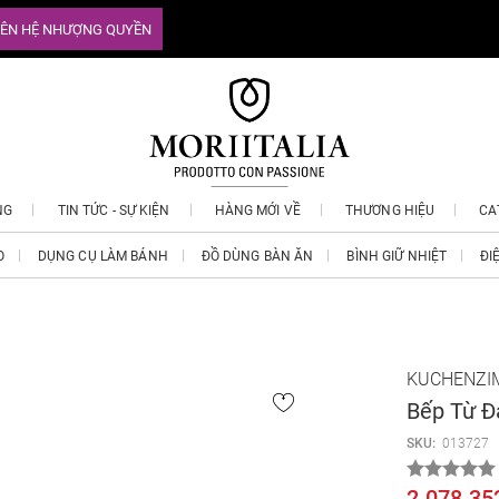
IÊN HỆ NHƯỢNG QUYỀN
NG
TIN TỨC - SỰ KIỆN
HÀNG MỚI VỀ
THƯƠNG HIỆU
CA
O
DỤNG CỤ LÀM BÁNH
ĐỒ DÙNG BÀN ĂN
BÌNH GIỮ NHIỆT
ĐI
KUCHENZI
Bếp Từ 
SKU:
013727
2.078.35