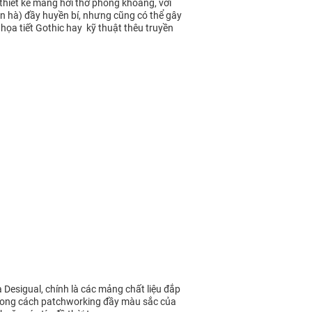
thiết kế mang hơi thở phóng khoáng, với
n hà) đầy huyền bí, nhưng cũng có thể gây
 họa tiết Gothic hay kỹ thuật thêu truyền
Desigual, chính là các mảng chất liệu đắp
ù phong cách patchworking đầy màu sắc của