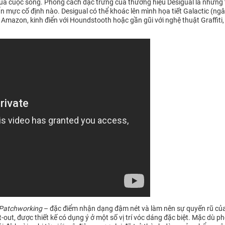
của cuộc sống. Phong cách đặc trưng của thương hiệu Desigual là những 
ực cố định nào. Desigual có thể khoác lên mình họa tiết Galactic (ngâ
 Amazon, kinh điển với Houndstooth hoặc gần gũi với nghệ thuật Graffiti,
Patchworking
– đặc điểm nhận dạng đậm nét và làm nên sự quyến rũ của 
ut-out, được thiết kế có dụng ý ở một số vị trí vóc dáng đặc biệt. Mặc d