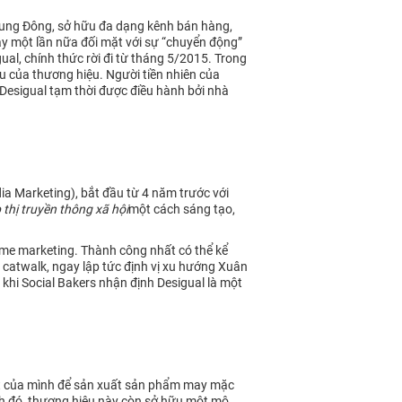
 Trung Đông, sở hữu đa dạng kênh bán hàng,
ày một lần nữa đối mặt với sự “chuyển động”
al, chính thức rời đi từ tháng 5/2015. Trong
 của thương hiệu. Người tiền nhiên của
Desigual tạm thời được điều hành bởi nhà
ia Marketing), bắt đầu từ 4 năm trước với
p thị truyền thông xã hội
một cách sáng tạo,
time marketing. Thành công nhất có thể kể
 catwalk, ngay lập tức định vị xu hướng Xuân
 khi Social Bakers nhận định Desigual là một
m kết của mình để sản xuất sản phẩm may mặc
ạnh đó, thương hiệu này còn sở hữu một mô