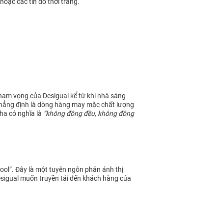
hoặc các tín đồ thời trang.
ham vọng của Desigual kể từ khi nhà sáng
n khẳng định là dòng hàng may mặc chất lượng
Nha có nghĩa là
“không đồng đều, không đồng
cool”. Đây là một tuyên ngôn phản ánh thị
Desigual muốn truyền tải đến khách hàng của