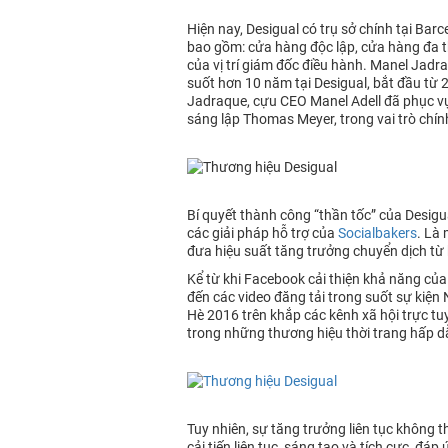
Hiện nay, Desigual có trụ sở chính tại Ba
bao gồm: cửa hàng độc lập, cửa hàng đa th
của vị trí giám đốc điều hành. Manel Jadr
suốt hơn 10 năm tại Desigual, bắt đầu từ
Jadraque, cựu CEO Manel Adell đã phục vụ
sáng lập Thomas Meyer, trong vai trò chính
Bí quyết thành công “thần tốc” của Desigu
các giải pháp hỗ trợ của
Socialbakers
. Là 
đưa hiệu suất tăng trưởng chuyển dịch từ 
Kể từ khi Facebook cải thiện khả năng của
đến các video đăng tải trong suốt sự kiện
Hè 2016 trên khắp các kênh xã hội trực tu
trong những thương hiệu thời trang hấp d
Tuy nhiên, sự tăng trưởng liên tục không t
cải tiến liên tục, sáng tạo và tích cực, 