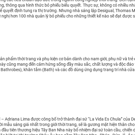
g, thông qua hình thức bỏ phiếu biểu quyết. Thực sự, không có nhiều nhà
 quyết định tung ra thị trường. Nhưng nhà sáng lập Desigual, Thomas Mey
 nghị hơn 100 nhà quản lý bỏ phiếu cho những thiết kế nào sẽ đạt được
n phẩm thời trang và phụ kiện cơ bản dành cho nam giới, phụ nữ và trẻ e
 này cũng mang đến cảm hứng sống đầy màu sắc, chất lượng và độc đáo
Bathrobes), khăn tắm (Bath) và các đồ dùng ứng dụng trang trí nhà cửa
 – Adriana Lima được công bố trở thành đại sứ “La Vida Es Chula” của De
i mẫu sáng giá nhất trong giới thời trang, sẽ là gương mặt hiện thân cho
 đầu tiên thương hiệu Tây Ban Nha này bổ nhiệm đại sứ toàn cầu, chiến 