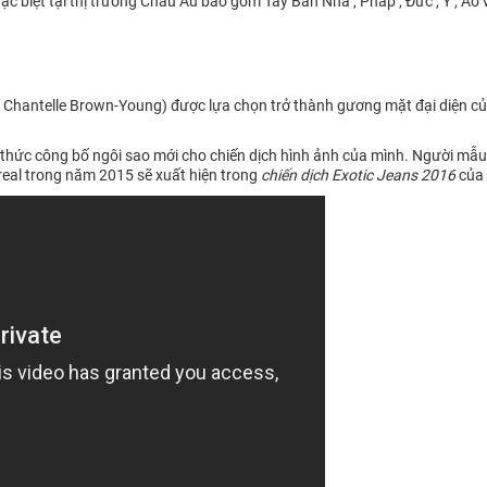
 biệt tại thị trường Châu Âu bao gồm Tây Ban Nha , Pháp , Đức , Ý , Áo v
Chantelle Brown-Young) được lựa chọn trở thành gương mặt đại diện của
thức công bố ngôi sao mới cho chiến dịch hình ảnh của mình. Người mẫ
real trong năm 2015 sẽ xuất hiện trong
chiến dịch Exotic Jeans 2016
của 