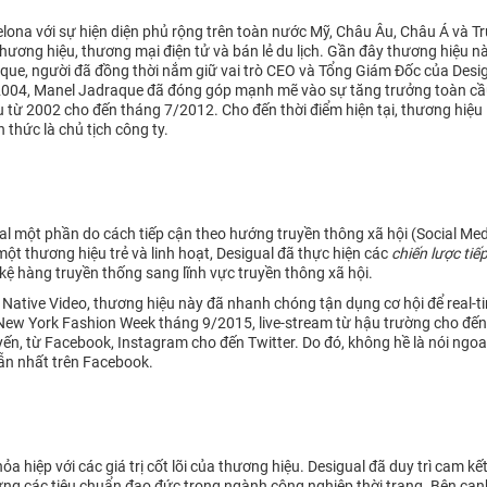
rcelona với sự hiện diện phủ rộng trên toàn nước Mỹ, Châu Âu, Châu Á và
ương hiệu, thương mại điện tử và bán lẻ du lịch. Gần đây thương hiệu n
aque, người đã đồng thời nắm giữ vai trò CEO và Tổng Giám Đốc của Desigu
 2004, Manel Jadraque đã đóng góp mạnh mẽ vào sự tăng trưởng toàn cầu
 từ 2002 cho đến tháng 7/2012. Cho đến thời điểm hiện tại, thương hiệu 
 thức là chủ tịch công ty.
al một phần do cách tiếp cận theo hướng truyền thông xã hội (Social Med
một thương hiệu trẻ và linh hoạt, Desigual đã thực hiện các
chiến lược tiế
kệ hàng truyền thống sang lĩnh vực truyền thông xã hội.
 Native Video, thương hiệu này đã nhanh chóng tận dụng cơ hội để real-
 New York Fashion Week tháng 9/2015, live-stream từ hậu trường cho đến
yến, từ Facebook, Instagram cho đến Twitter. Do đó, không hề là nói ngoa
ẫn nhất trên Facebook.
hỏa hiệp với các giá trị cốt lõi của thương hiệu. Desigual đã duy trì ca
đáp ứng các tiêu chuẩn đạo đức trong ngành công nghiệp thời trang. Bên c