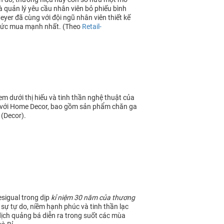
 quản lý yêu cầu nhân viên bỏ phiếu bình
er đã cùng với đội ngũ nhân viên thiết kế
 sức mua mạnh nhất. (Theo
Retail-
m dưới thị hiếu và tinh thần nghệ thuật của
 với Home Decor, bao gồm sản phẩm chăn ga
 (Decor).
sigual trong dịp
kỉ niệm 30 năm của thương
 sự tự do, niềm hạnh phúc và tinh thần lạc
dịch quảng bá diễn ra trong suốt các mùa