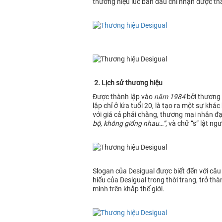
thương hiệu lúc ban đầu chỉ nhận được thá
2. Lịch sử thương hiệu
Được thành lập vào
năm 1984
bởi thương 
lập chỉ ở lứa tuổi 20, là tạo ra một sự k
với giá cả phải chăng, thương mại nhân đạ
bộ, không giống nhau…”
, và chữ “s” lật n
Slogan của Desigual được biết đến với câu 
hiếu của Desigual trong thời trang, trở t
mình trên khắp thế giới.