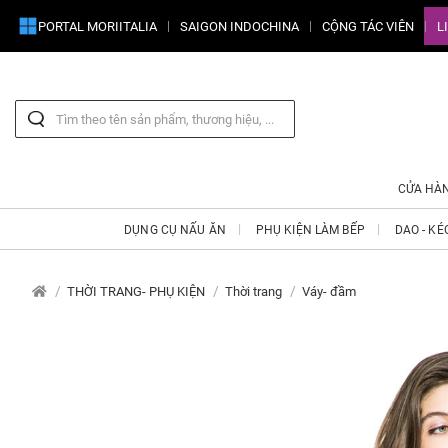
PORTAL MORIITALIA
SAIGON INDOCHINA
CỘNG TÁC VIÊN
L
CỬA HÀ
DỤNG CỤ NẤU ĂN
PHỤ KIỆN LÀM BẾP
DAO - KÉ
THỜI TRANG- PHỤ KIỆN
Thời trang
Váy- đầm