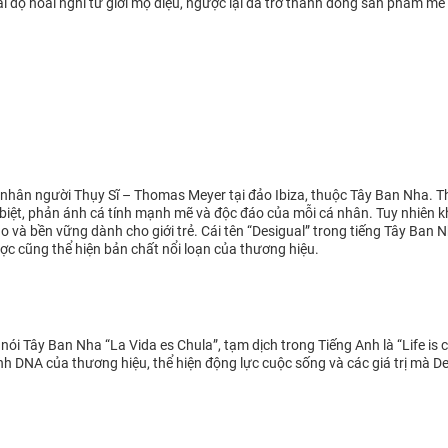
i độ hoài nghi từ giới mộ điệu, ngược lại đã trở thành dòng sản phẩm mê 
nhân người Thụy Sĩ – Thomas Meyer tại đảo Ibiza, thuộc Tây Ban Nha. T
hác biệt, phản ánh cá tính mạnh mẽ và độc đáo của mỗi cá nhân. Tuy nhiê
o và bền vững dành cho giới trẻ. Cái tên “Desigual” trong tiếng Tây Ban 
gược cũng thể hiện bản chất nổi loạn của thương hiệu.
nói Tây Ban Nha “La Vida es Chula”, tạm dịch trong Tiếng Anh là “Life is 
hành DNA của thương hiệu, thể hiện động lực cuộc sống và các giá trị mà 