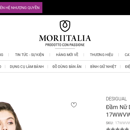
IÊN HỆ NHƯỢNG QUYỀN
NG
TIN TỨC - SỰ KIỆN
HÀNG MỚI VỀ
THƯƠNG HIỆU
CA
O
DỤNG CỤ LÀM BÁNH
ĐỒ DÙNG BÀN ĂN
BÌNH GIỮ NHIỆT
ĐI
DESIGUAL
Đầm Nữ D
17WWVW
SKU:
17WWVW