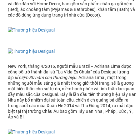
và độc đáo với Home Decor, bao gồm sản phẩm chăn ga gối nệm
(Bed), áo choàng tắm (Pyjamas & Bathrobes), khăn tắm (Bath) và
các đồ dùng ứng dụng trang trí nhà cửa (Decor).
New York, tháng 4/2016, người mẫu Brazil – Adriana Lima được
công bố trở thành đại sứ “La Vida Es Chula” của Desigual trong
dịp
kỉ niệm 30 năm của thương hiệu
. Adriana Lima , một trong
những người mẫu sáng giá nhất trong giới thời trang, sẽ là gương
mặt hiện thân cho sự tự do, niềm hạnh phúc và tinh thần lạc quan
đầy màu sắc của Desigual. Đây là lần đầu tiên thương hiệu Tây Ban
Nha này bổ nhiệm đại sứ toàn cầu, chiến dịch quảng bá diễn ra
trong suốt các mùa Xuân Hè 2014 và Thu Đông 2014, ra mắt đặc
biệt tại thị trường Châu Âu bao gồm Tây Ban Nha , Pháp , Đức , Ý ,
Áo và Bỉ.