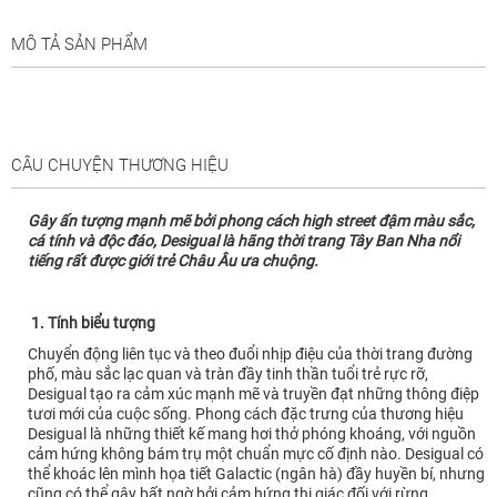
MÔ TẢ SẢN PHẨM
CÂU CHUYỆN THƯƠNG HIỆU
Gây ấn tượng mạnh mẽ bởi phong cách high street đậm màu sắc,
cá tính và độc đáo, Desigual là hãng thời trang Tây Ban Nha nổi
tiếng rất được giới trẻ Châu Âu ưa chuộng.
1. Tính biểu tượng
Chuyển động liên tục và theo đuổi nhịp điệu của thời trang đường
phố, màu sắc lạc quan và tràn đầy tinh thần tuổi trẻ rực rỡ,
Desigual tạo ra cảm xúc mạnh mẽ và truyền đạt những thông điệp
tươi mới của cuộc sống. Phong cách đặc trưng của thương hiệu
Desigual là những thiết kế mang hơi thở phóng khoáng, với nguồn
cảm hứng không bám trụ một chuẩn mực cố định nào. Desigual có
thể khoác lên mình họa tiết Galactic (ngân hà) đầy huyền bí, nhưng
cũng có thể gây bất ngờ bởi cảm hứng thị giác đối với rừng