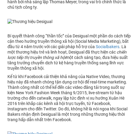
hành bởi nhà sáng lập Thomas Meyer, trong vai trò chính thức là
chủ tịch công ty.
Bí quyết thành công “thần tốc” của Desigual một phần do cách tiếp
cận theo hướng truyền thông xã hội (Social Media Marketing), bắt
đầu từ 4 năm trước với các giải pháp hỗ trợ của
Socialbakers
. Là
một thương hiệu trẻ và linh hoạt, Desigual đã thực hiện các
chiến
lược tiếp thị truyền thông xã hội
một cách sáng tạo, đưa hiệu suất
tăng trưởng chuyển dịch từ kệ hàng truyền thống sang lĩnh vực
truyền thông xã hội.
Kể từ khi Facebook cải thiện khả năng của Native Video, thương
hiệu này đã nhanh chóng tận dụng cơ hội để real-time marketing.
Thành công nhất có thể kể đến các video đăng tải trong suốt sự
kiện New York Fashion Week tháng 9/2015, live-stream từ hậu
trường cho đến catwalk, ngay lập tức định vị xu hướng Xuân Hè
2016 trên khắp các kênh xã hội trực tuyến, từ Facebook,
Instagram cho đến Twitter. Do đó, không hề là nói ngoa khi Social
Bakers nhận định Desigual là một trong những thương hiệu thời
trang hấp dẫn nhất trên Facebook.