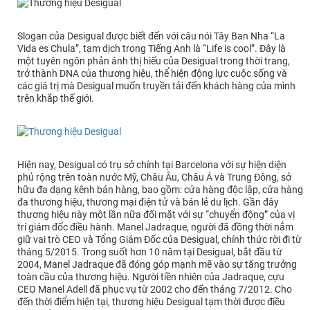
Slogan của Desigual được biết đến với câu nói Tây Ban Nha “La
Vida es Chula”, tạm dịch trong Tiếng Anh là “Life is cool”. Đây là
một tuyên ngôn phản ánh thị hiếu của Desigual trong thời trang,
trở thành DNA của thương hiệu, thể hiện động lực cuộc sống và
các giá trị mà Desigual muốn truyền tải đến khách hàng của mình
trên khắp thế giới.
Hiện nay, Desigual có trụ sở chính tại Barcelona với sự hiện diện
phủ rộng trên toàn nước Mỹ, Châu Âu, Châu Á và Trung Đông, sở
hữu đa dạng kênh bán hàng, bao gồm: cửa hàng độc lập, cửa hàng
đa thương hiệu, thương mại điện tử và bán lẻ du lịch. Gần đây
thương hiệu này một lần nữa đối mặt với sự “chuyển động” của vị
trí giám đốc điều hành. Manel Jadraque, người đã đồng thời nắm
giữ vai trò CEO và Tổng Giám Đốc của Desigual, chính thức rời đi từ
tháng 5/2015. Trong suốt hơn 10 năm tại Desigual, bắt đầu từ
2004, Manel Jadraque đã đóng góp mạnh mẽ vào sự tăng trưởng
toàn cầu của thương hiệu. Người tiền nhiên của Jadraque, cựu
CEO Manel Adell đã phục vụ từ 2002 cho đến tháng 7/2012. Cho
đến thời điểm hiện tại, thương hiệu Desigual tạm thời được điều