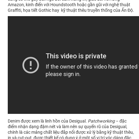
Amazon, kinh điển với Houndstooth hoặc gần gũi với nghệ thuật
Graffiti, họa tiết Gothic hay kỹ thuật thêu truyền thống của Ấn Độ.
Denim được xem là linh hồn của Desigual.
Patchworking
– đặc
điểm nhận dạng đậm nét và làm nên sự quyến rũ của Desigual,
chính là các mảng chất liệu đắp nổi được xử lý bằng kỹ thuật thêu,
in và cut-out, được thiết kế có dụng ý ở một số vị trí vóc dáng đặc