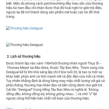
biệt. Mặc dù phong cách patchworking đầy màu sắc của thương
hiệu lúc ban đầu chỉ nhận được thái độ hoài nghi từ giới mộ điệu,
ngược lại đã trở thành dòng sản phẩm mê hoặc các tín đồ thời
trang.
2. Lịch sử thương hiệu
Được thành lập vào
năm 1984
bởi thương nhân người Thụy Sĩ –
Thomas Meyer tại đảo Ibiza, thuộc Tây Ban Nha. Tham vọng của
Desigual kể từ khi nhà sáng lập chỉ ở lứa tuổi 20, là tạo ra một sự
khác biệt, phản ánh cá tính mạnh mẽ và độc đáo của mỗi cá nhân.
Tuy nhiên khẳng định là dòng hàng may mặc chất lượng với giá cả
phải chăng, thương mại nhân đạo và bền vững dành cho giới trẻ.
Cái tên “Desigual” trong tiếng Tây Ban Nha có nghĩa là
“không
đồng đều, không đồng bộ, không giống nhau…”
, và chữ “s” lật
ngược cũng thể hiện bản chất nổi loạn của thương hiệu.