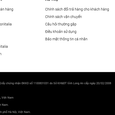
Bán hàng
Chính sách đổi trả hàng cho khách hàng
Chính sách vận chuyển
oriitalia
Câu hỏi thường gặp
Điều khoản sử dụng
Bảo mật thông tin cá nhân
talia
ện
 Giấy chứng nhận ĐKKD số 1100831031 do Sở KH&ĐT tỉnh Long An cấp ngày 20/02/2008
h, Việt Nam
ệt Nam.
nh phố Hà Nội, Việt Nam.