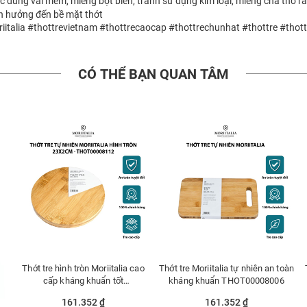
c dùng vải mềm, miếng bọt biển, tránh sử dụng kim loại, miếng chà thô 
h hưởng đến bề mặt thớt
italia #thottrevietnam #thottrecaocap #thottrechunhat #thottre #thot
CÓ THỂ BẠN QUAN TÂM
Thớt tre hình tròn Moriitalia cao
Thớt tre Moriitalia tự nhiên an toàn
cấp kháng khuẩn tốt
kháng khuẩn THOT00008006
THOT00008112
161.352 ₫
161.352 ₫