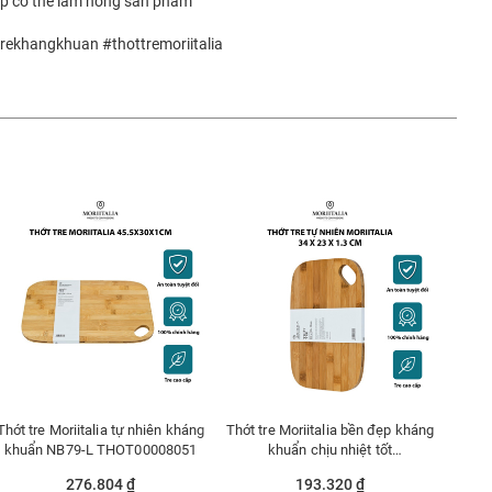
ráp có thể làm hỏng sản phẩm
trekhangkhuan #thottremoriitalia
Thớt tre Moriitalia tự nhiên kháng
Thớt tre Moriitalia bền đẹp kháng
khuẩn NB79-L THOT00008051
khuẩn chịu nhiệt tốt
THOT00008044
276.804 ₫
193.320 ₫