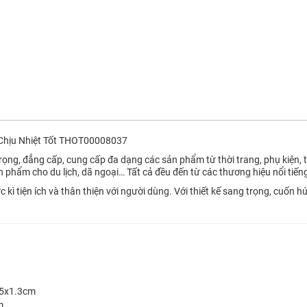
 Chịu Nhiệt Tốt THOT00008037
rọng, đẳng cấp, cung cấp đa dạng các sản phẩm từ thời trang, phụ kiện, t
n phẩm cho du lịch, dã ngoại… Tất cả đều đến từ các thương hiệu nổi tiếng
kì tiện ích và thân thiện với người dùng. Với thiết kế sang trọng, cuốn hút
.5x1.3cm
m