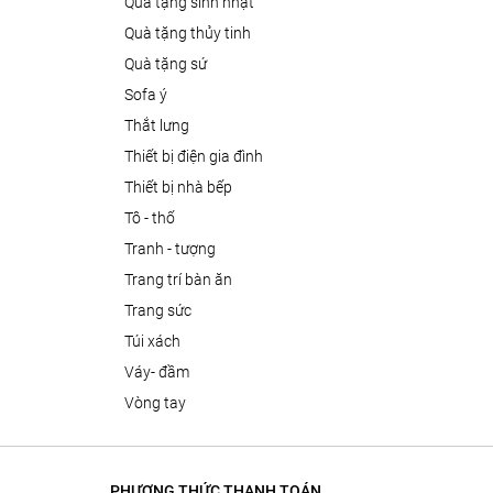
quà tặng sinh nhật
quà tặng thủy tinh
quà tặng sứ
sofa ý
thắt lưng
thiết bị điện gia đình
thiết bị nhà bếp
tô - thố
tranh - tượng
trang trí bàn ăn
trang sức
túi xách
váy- đầm
vòng tay
PHƯƠNG THỨC THANH TOÁN