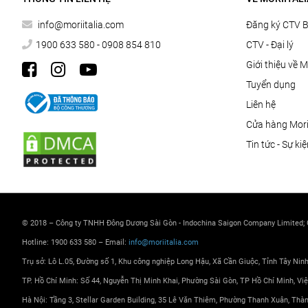
info@moriitalia.com
Đăng ký CTV 
1900 633 580 - 0908 854 810
CTV - Đại lý
Giới thiệu về M
Tuyển dụng
Liên hệ
Cửa hàng Morii
Tin tức - Sự ki
© 2018 – Công ty TNHH Đông Dương Sài Gòn - Indochina Saigon Company Limited;
Hotline: 1900 633 580 – Email:
info@moriitalia.com
Trụ sở: Lô L.05, Đường số 1, Khu công nghiệp Long Hậu, Xã Cần Giuộc, Tỉnh Tây Nin
TP. Hồ Chí Minh: Số 44, Nguyễn Thị Minh Khai, Phường Sài Gòn, TP Hồ Chí Minh, Vi
Hà Nội: Tầng 3, Stellar Garden Building, 35 Lê Văn Thiêm, Phường Thanh Xuân, Thà