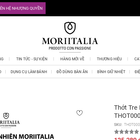
IÊN HỆ NHƯỢNG QUYỀN
NG
TIN TỨC - SỰ KIỆN
HÀNG MỚI VỀ
THƯƠNG HIỆU
CA
O
DỤNG CỤ LÀM BÁNH
ĐỒ DÙNG BÀN ĂN
BÌNH GIỮ NHIỆT
ĐI
Thớt Tre 
THOT000
SKU:
THOT000