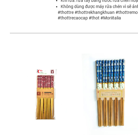
Khi rửa: rửa tay bằng nước rửa chén hoặ
Không dùng được máy rửa chén vì sẽ ản
#thottre #thottrekhangkhuan #thottremori
#thottrecaocap #thot #Moriitalia