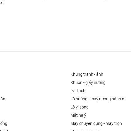
ai
khung tranh - ảnh
khuôn - giấy nướng
ly - tách
 ăn
lò nướng - máy nướng bánh mì
lò vi sóng
mặt nạ ý
uống
máy chuyên dụng - máy trộn