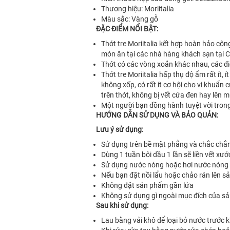
Thương hiệu: Moriitalia
Màu sắc: Vàng gỗ
ĐẶC ĐIỂM NỔI BẬT:
Thớt tre Moriitalia kết hợp hoàn hảo cô
món ăn tại các nhà hàng khách sạn tại 
Thớt có các vòng xoắn khác nhau, các đi
Thớt tre Moriitalia hấp thụ độ ẩm rất ít, 
không xốp, có rất ít cơ hội cho vi khuẩ
trên thớt, không bị vết cứa đen hay lên 
Một người bạn đồng hành tuyệt vời trong
HƯỚNG DẪN SỬ DỤNG VÀ BẢO QUẢN:
Lưu ý sử dụng:
Sử dụng trên bề mặt phẳng và chắc chắ
Dùng 1 tuần bôi dầu 1 lần sẽ liền vết x
Sử dụng nước nóng hoặc hơi nước nóng t
Nếu bạn đặt nồi lẩu hoặc chảo rán lên s
Không đặt sản phẩm gần lửa
Không sử dụng gì ngoài mục đích của s
Sau khi sử dụng:
Lau bằng vải khô để loại bỏ nước trước 