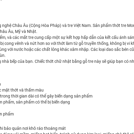
ng nghệ Châu Âu (Cộng Hòa Pháp) và tre Việt Nam. Sản phẩm thớt tre Mor
Châu Âu, Mỹ và Nhật.
ểm, và các mắt tre cung cấp một sự kết hợp hấp dẫn của kết cấu ánh sán
ít bị cong vênh và nứt hơn so với thớt làm từ gỗ truyền thống, không bị vi 
n cùng với nước hoặc các chất lỏng khác xâm nhập. Các loại dao sắc bén 
mùn.
 nhà bếp của bạn. Chiếc thớt chữ nhật bằng gỗ tre này sẽ giúp bạn có n
n
ước mặt thớt và thấm màu
rong thời gian dài có thể gây biến dạng sản phẩm
ản phẩm, sản phẩm có thể bị biến dạng
ản phẩm
khi bảo quản nơi khô ráo thoáng mát