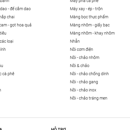
m bánh
máy pha cà phê
 dao - đế cắm dao
máy xay - ép - trộn
nắp chai
màng bọc thực phẩm
 cam - gọt hoa quả
màng nhôm - giấy bạc
tiêu
màng nhôm - khay nhôm
các loại
nhẫn
dính
nồi cơm điện
nồi - chảo nhôm
ầu
nồi & chảo
ọc cà phê
nồi - chảo chống dính
n
nồi - chảo gang
n
nồi - chảo inox
nồi - chảo tráng men
A
HỖ TRỢ