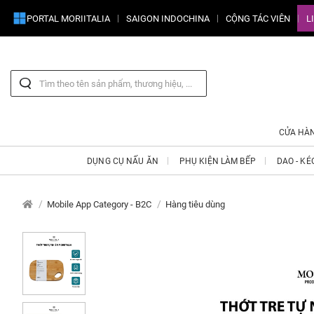
PORTAL MORIITALIA
SAIGON INDOCHINA
CỘNG TÁC VIÊN
L
CỬA HÀ
DỤNG CỤ NẤU ĂN
PHỤ KIỆN LÀM BẾP
DAO - KÉ
Mobile App Category - B2C
Hàng tiêu dùng