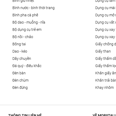
bình giữ nhiệt
dụng cụ là
bình nước - bình thời trang
dụng cụ mài
bình pha cà phê
dụng cụ mở 
bộ dao - muỗng - nĩa
dụng cụ vắt
bộ dụng cụ trẻ em
dụng cụ xay 
bộ nồi - chảo
dụng cụ xay 
bông tai
giấy chống 
dao - kéo
giấy than
dây chuyền
giấy thấm d
đá quý - điêu khắc
giấy thấm l
đèn bàn
khăn giấy ă
đèn chùm
khăn trải bà
đèn đứng
khay nhôm
THÔNG TIN LIÊN HỆ
VỀ MORIITALI