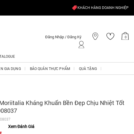
KHÁCH HÀNG DOANH NGHIỆP
Đăng Nhập / Đăng Ký
0
TALOGUE
ỆN GIA DỤNG
BẢO QUẢN THỰC PHẨM
QUÀ TẶNG
Moriitalia Kháng Khuẩn Bền Đẹp Chịu Nhiệt Tốt
08037
08037
Xem Đánh Giá