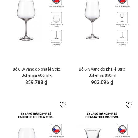
Bộ 6 Ly vang đỏ pha lê Strix
Bộ 6 ly vang đỏ pha lê Strix
Bohemia 600ml -
Bohemia 850ml
91L.1SF73.600-B
859.788 ₫
903.096 ₫