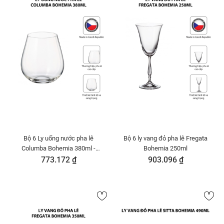
Bộ 6 Ly uống nước pha lê
Bộ 6 ly vang đỏ pha lê Fregata
Columba Bohemia 380ml -
Bohemia 250ml
91E.2SF78.380-B
773.172 ₫
903.096 ₫