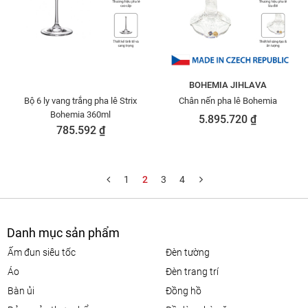
BOHEMIA JIHLAVA
Bộ 6 ly vang trắng pha lê Strix
Chân nến pha lê Bohemia
Bohemia 360ml
5.895.720 ₫
785.592 ₫
1
2
3
4
Danh mục sản phẩm
ấm đun siêu tốc
đèn tường
áo
đèn trang trí
bàn ủi
đồng hồ