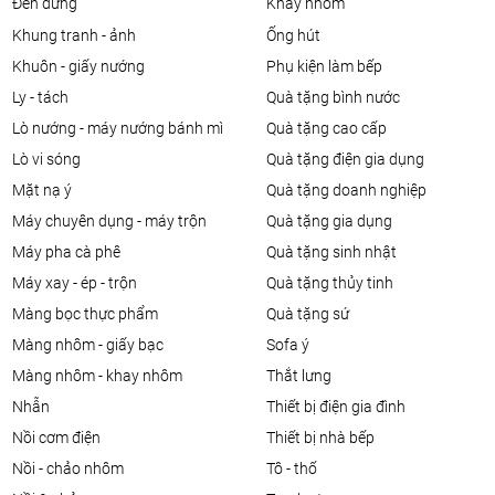
đèn đứng
khay nhôm
khung tranh - ảnh
ống hút
khuôn - giấy nướng
phụ kiện làm bếp
ly - tách
quà tặng bình nước
lò nướng - máy nướng bánh mì
quà tặng cao cấp
lò vi sóng
quà tặng điện gia dụng
mặt nạ ý
quà tặng doanh nghiệp
máy chuyên dụng - máy trộn
quà tặng gia dụng
máy pha cà phê
quà tặng sinh nhật
máy xay - ép - trộn
quà tặng thủy tinh
màng bọc thực phẩm
quà tặng sứ
màng nhôm - giấy bạc
sofa ý
màng nhôm - khay nhôm
thắt lưng
nhẫn
thiết bị điện gia đình
nồi cơm điện
thiết bị nhà bếp
nồi - chảo nhôm
tô - thố