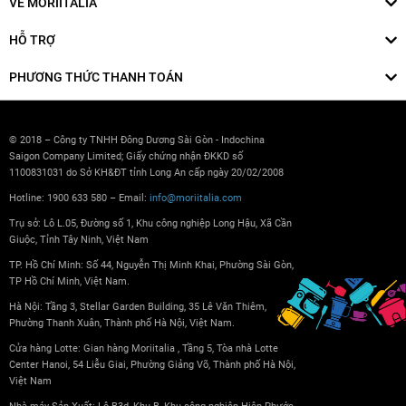
VỀ MORIITALIA
HỖ TRỢ
PHƯƠNG THỨC THANH TOÁN
© 2018 – Công ty TNHH Đông Dương Sài Gòn - Indochina
Saigon Company Limited; Giấy chứng nhận ĐKKD số
1100831031 do Sở KH&ĐT tỉnh Long An cấp ngày 20/02/2008
Hotline: 1900 633 580 – Email:
info@moriitalia.com
Trụ sở: Lô L.05, Đường số 1, Khu công nghiệp Long Hậu, Xã Cần
Giuộc, Tỉnh Tây Ninh, Việt Nam
TP. Hồ Chí Minh: Số 44, Nguyễn Thị Minh Khai, Phường Sài Gòn,
TP Hồ Chí Minh, Việt Nam.
Hà Nội: Tầng 3, Stellar Garden Building, 35 Lê Văn Thiêm,
Phường Thanh Xuân, Thành phố Hà Nội, Việt Nam.
Cửa hàng Lotte: Gian hàng Moriitalia , Tầng 5, Tòa nhà Lotte
Center Hanoi, 54 Liễu Giai, Phường Giảng Võ, Thành phố Hà Nội,
Việt Nam