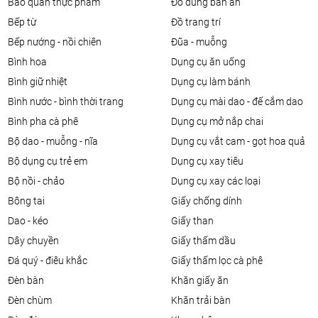
bảo quản thực phẩm
đồ dùng bàn ăn
bếp từ
đồ trang trí
bếp nướng - nồi chiên
đũa - muỗng
bình hoa
dụng cụ ăn uống
bình giữ nhiệt
dụng cụ làm bánh
bình nước - bình thời trang
dụng cụ mài dao - đế cắm dao
bình pha cà phê
dụng cụ mở nắp chai
bộ dao - muỗng - nĩa
dụng cụ vắt cam - gọt hoa quả
bộ dụng cụ trẻ em
dụng cụ xay tiêu
bộ nồi - chảo
dụng cụ xay các loại
bông tai
giấy chống dính
dao - kéo
giấy than
dây chuyền
giấy thấm dầu
đá quý - điêu khắc
giấy thấm lọc cà phê
đèn bàn
khăn giấy ăn
đèn chùm
khăn trải bàn