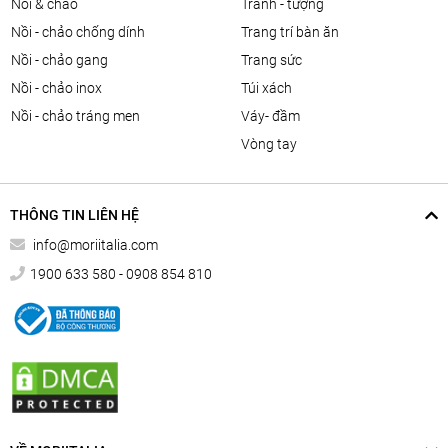
nồi & chảo
tranh - tượng
nồi - chảo chống dính
trang trí bàn ăn
nồi - chảo gang
trang sức
nồi - chảo inox
túi xách
nồi - chảo tráng men
váy- đầm
vòng tay
THÔNG TIN LIÊN HỆ
info@moriitalia.com
1900 633 580 - 0908 854 810