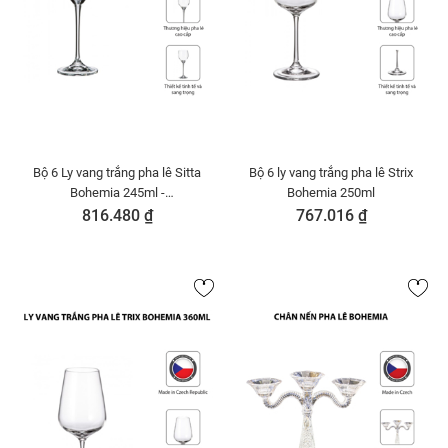
Bộ 6 Ly vang trắng pha lê Sitta
Bộ 6 ly vang trắng pha lê Strix
Bohemia 245ml -
Bohemia 250ml
91L.1SF60.245-B
816.480 ₫
767.016 ₫