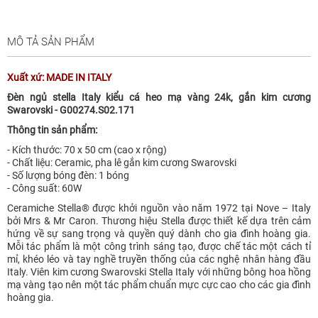
MÔ TẢ SẢN PHẨM
Xuất xứ: MADE IN ITALY
Đèn ngủ stella Italy kiểu cá heo mạ vàng 24k, gắn kim cương
Swarovski - G00274.S02.171
Thông tin sản phẩm:
- Kích thước: 70 x 50 cm (cao x rộng)
- Chất liệu: Ceramic, pha lê gắn kim cương Swarovski
- Số lượng bóng đèn: 1 bóng
- Công suất: 60W
Ceramiche Stella® được khởi nguồn vào năm 1972 tại Nove – Italy
bởi Mrs & Mr Caron. Thương hiệu Stella được thiết kế dựa trên cảm
hứng về sự sang trọng và quyền quý dành cho gia đình hoàng gia.
Mỗi tác phẩm là một công trình sáng tạo, được chế tác một cách tỉ
mỉ, khéo léo và tay nghề truyền thống của các nghệ nhân hàng đầu
Italy. Viên kim cương Swarovski Stella Italy với những bông hoa hồng
mạ vàng tạo nên một tác phẩm chuẩn mực cực cao cho các gia đình
hoàng gia.