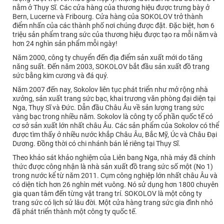
nằm ở Thụy Sĩ. Các cửa hàng của thương hiệu được trưng bày ở
Bern, Lucerne và Fribourg. Cửa hàng của SOKOLOV trở thành
điểm nhấn của các thành phố nơi chúng được đặt. Đặc biệt, hơn 6
triệu sản phẩm trang sức của thương hiệu được tạo ra mỗi năm và
hơn 24 nghìn sản phẩm mỗi ngày!
Năm 2000, công ty chuyển đến địa điểm sản xuất mới do tăng
năng suất. Đến năm 2003, SOKOLOV bắt đầu sản xuất đồ trang
sức bằng kim cương và đá quý.
Năm 2007 đến nay, Sokolov liên tục phát triển như mở rộng nhà
xưởng, sản xuất trang sức bạc, khai trương văn phòng đại diện tại
Nga, Thụy Sĩ và Đức. Dẫn đầu Châu Âu về sản lượng trang sức
vàng bạc trong nhiều năm. Sokolov là công ty cổ phần quốc tế có
cơ sở sản xuất lớn nhất châu Âu. Các sản phẩm của Sokolov có thể
được tìm thấy ở nhiều nước khắp Châu Âu, Bắc Mỹ, Úc và Châu Đại
Dương. Đồng thời có chi nhánh bán lẻ riêng tại Thụy Sĩ.
Theo khảo sát khảo nghiệm của Liên bang Nga, nhà máy đã chính
thức được công nhận là nhà sản xuất đồ trang sức số một (No 1)
trong nước kể từ năm 2011. Cụm công nghiệp lớn nhất châu Âu và
có diện tích hơn 26 nghìn mét vuông. Nó sử dụng hơn 1800 chuyên
gia quan tâm đến từng vật trang trí. SOKOLOV là một công ty
trang sức có lịch sử lâu đời. Một cửa hàng trang sức gia đình nhỏ
đã phát triển thành một công ty quốc tế.