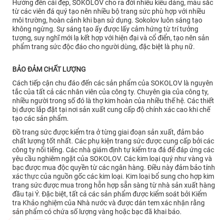
Hướng đến cái đẹp, SOKOLOV cho ra đời nhiều kiểu dáng, màu sắc
từ các viên đá quý tạo nên nhiều bộ trang sức phù hợp với nhiều
môi trường, hoàn cảnh khi bạn sử dụng. Sokolov luôn sáng tạo
không ngừng. Sự sáng tạo ấy được lấy cảm hứng từ trí tưởng
tượng, suy nghĩ mới lạ kết hợp với hiện đại và cổ điển, tạo nên sản
phẩm trang sức độc đáo cho người dùng, đặc biệt là phụ nữ.
BẢO ĐẢM CHẤT LƯỢNG
Cách tiếp cận chu đáo đến các sản phẩm của SOKOLOV là nguyên
tắc của tất cả các nhân viên của công ty. Chuyên gia của công ty,
nhiều người trong số đó là thợ kim hoàn của nhiều thế hệ. Các thiết
bị được lắp đặt tại nơi sản xuất cung cấp độ chính xác cao khi chế
tạo các sản phẩm.
Đồ trang sức được kiểm tra ở từng giai đoạn sản xuất, đảm bảo
chất lượng tốt nhất. Các phụ kiện trang sức được cung cấp bởi các
công ty nổi tiếng. Các nhà giám định tự kiểm tra đá để đáp ứng các
yêu cầu nghiêm ngặt của SOKOLOV. Các kim loại quý như vàng và
bạc được mua độc quyền từ các ngân hàng. Điều này đảm bảo tính
xác thực của nguồn gốc các kim loại. Kim loại bổ sung cho hợp kim
trang sức được mua trong hỗn hợp sẵn sàng từ nhà sản xuất hàng
đầu tại Ý. Đặc biệt, tất cả các sản phẩm được kiểm soát bởi Kiểm
tra Khảo nghiệm của Nhà nước và được dán tem xác nhận rằng
sản phẩm có chứa số lượng vàng hoặc bạc đã khai báo.