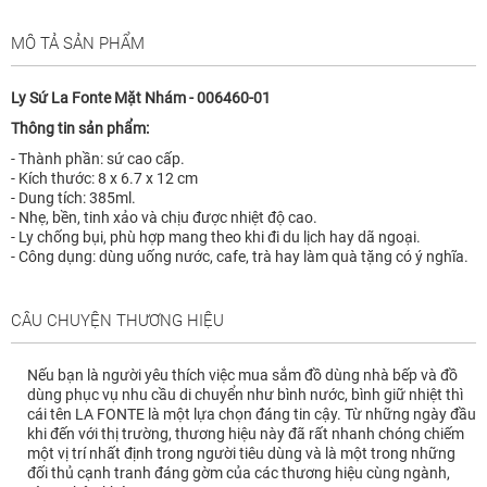
MÔ TẢ SẢN PHẨM
Ly Sứ La Fonte Mặt Nhám - 006460-01
Thông tin sản phẩm:
- Thành phần: sứ cao cấp.
- Kích thước: 8 x 6.7 x 12 cm
- Dung tích: 385ml.
- Nhẹ, bền, tinh xảo và chịu được nhiệt độ cao.
- Ly chống bụi, phù hợp mang theo khi đi du lịch hay dã ngoại.
- Công dụng: dùng uống nước, cafe, trà hay làm quà tặng có ý nghĩa.
CÂU CHUYỆN THƯƠNG HIỆU
Nếu bạn là người yêu thích việc mua sắm đồ dùng nhà bếp và đồ
dùng phục vụ nhu cầu di chuyển như bình nước, bình giữ nhiệt thì
cái tên LA FONTE là một lựa chọn đáng tin cậy. Từ những ngày đầu
khi đến với thị trường, thương hiệu này đã rất nhanh chóng chiếm
một vị trí nhất định trong người tiêu dùng và là một trong những
đối thủ cạnh tranh đáng gờm của các thương hiệu cùng ngành,