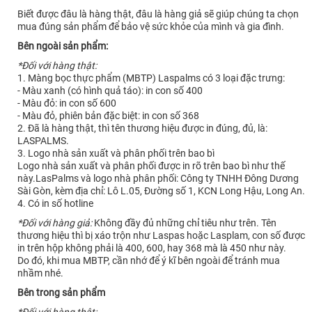
Biết được đâu là hàng thật, đâu là hàng giả sẽ giúp chúng ta chọn
mua đúng sản phẩm để bảo vệ sức khỏe của mình và gia đình.
Bên ngoài sản phẩm:
*Đối với hàng thật:
1. Màng bọc thực phẩm (MBTP) Laspalms có 3 loại đặc trưng:
- Màu xanh (có hình quả táo): in con số 400
- Màu đỏ: in con số 600
- Màu đỏ, phiên bản đặc biệt: in con số 368
2. Đã là hàng thật, thì tên thương hiệu được in đúng, đủ, là:
LASPALMS.
3. Logo nhà sản xuất và phân phối trên bao bì
Logo nhà sản xuất và phân phối được in rõ trên bao bì như thế
này.LasPalms và logo nhà phân phối: Công ty TNHH Đông Dương
Sài Gòn, kèm địa chỉ: Lô L.05, Đường số 1, KCN Long Hậu, Long An.
4. Có in số hotline
*Đối với hàng giả:
Không đầy đủ những chỉ tiêu như trên. Tên
thương hiệu thì bị xáo trộn như Laspas hoặc Lasplam, con số được
in trên hộp không phải là 400, 600, hay 368 mà là 450 như này.
Do đó, khi mua MBTP, cần nhớ để ý kĩ bên ngoài để tránh mua
nhầm nhé.
Bên trong sản phẩm
*Đối với hàng thật: