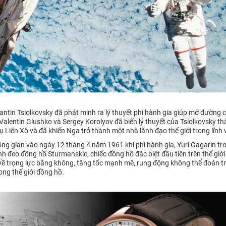
tantin Tsiolkovsky đã phát minh ra lý thuyết phi hành gia giúp mở đường
Valentin Glushko và Sergey Korolyov đã biến lý thuyết của Tsiolkovsky t
 Liên Xô và đã khiến Nga trở thành một nhà lãnh đạo thế giới trong lĩnh
ng gian vào ngày 12 tháng 4 năm 1961 khi phi hành gia, Yuri Gagarin tro
h đeo đồng hồ Sturmanskie, chiếc đồng hồ đặc biệt đầu tiên trên thế giới
 về trọng lực bằng không, tăng tốc mạnh mẽ, rung động không thể đoán tr
ong thế giới đồng hồ.