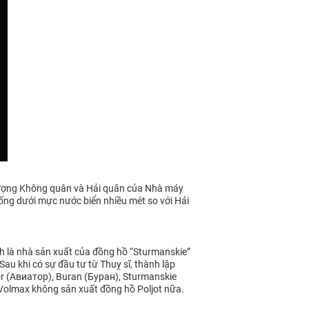
c lượng Không quân và Hải quân của Nhà máy
uống dưới mực nước biển nhiều mét so với Hải
là nhà sản xuất của đồng hồ “Sturmanskie”
au khi có sự đầu tư từ Thuỵ sĩ, thành lập
or (Авиатор), Buran (Буран), Sturmanskie
 Volmax không sản xuất đồng hồ Poljot nữa.