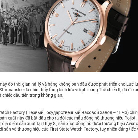
c máy đo thời gian hải lý và hàng không ban đầu được phát triển cho Lự
urmanskie đã nhìn thấy tầng bình lưu với phi công Thế chiến II, đã đi x
à chiếc đầu tiên trong không gian.
 Watch Factory (Первый Государственный Часовой Завод – 1ГЧЗ) chính 
sản xuất này đã bắt đầu cho ra đời các mẫu đồng hồ thương hiệu Poljot. S
địa điểm sản xuất tại Thụy Sĩ, sản xuất đồng hồ dưới thương hiệu Aviat
sản và thương hiệu của First State Watch Factory, tuy nhiên đáng tiếc