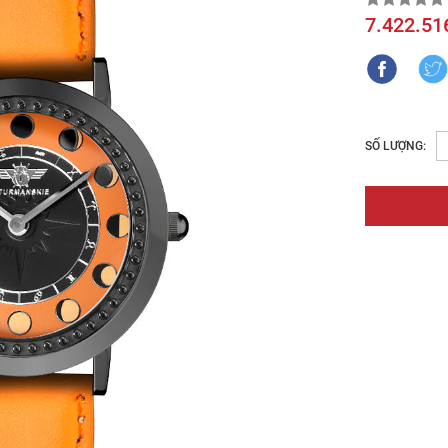
7.422.51
SỐ LƯỢNG: