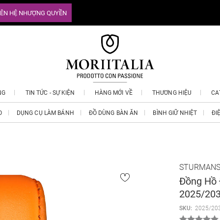
IÊN HỆ NHƯỢNG QUYỀN
NG
TIN TỨC - SỰ KIỆN
HÀNG MỚI VỀ
THƯƠNG HIỆU
CA
O
DỤNG CỤ LÀM BÁNH
ĐỒ DÙNG BÀN ĂN
BÌNH GIỮ NHIỆT
ĐI
STURMANS
Đồng Hồ 
2025/20
SKU:
2025/20