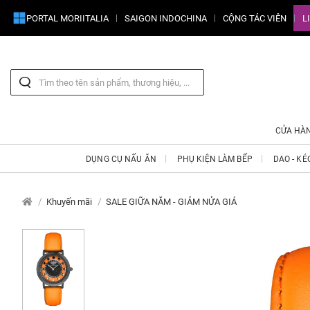
PORTAL MORIITALIA
SAIGON INDOCHINA
CỘNG TÁC VIÊN
L
CỬA HÀ
DỤNG CỤ NẤU ĂN
PHỤ KIỆN LÀM BẾP
DAO - KÉ
Khuyến mãi
SALE GIỮA NĂM - GIẢM NỬA GIÁ