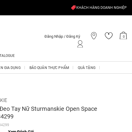
KHÁCH HÀNG DOANH NGHIỆP
Đăng Nhập / Đăng Ký
0
TALOGUE
ỆN GIA DỤNG
BẢO QUẢN THỰC PHẨM
QUÀ TẶNG
KIE
Đeo Tay Nữ Sturmanskie Open Space
34299
34299