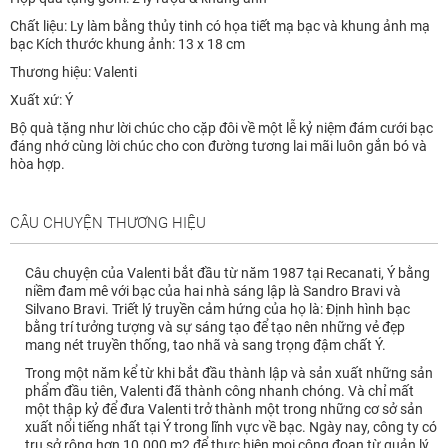
Chất liệu: Ly làm bằng thủy tinh có họa tiết mạ bạc và khung ảnh mạ
bạc Kích thước khung ảnh: 13 x 18 cm
Thương hiệu: Valenti
Xuất xứ: Ý
Bộ quà tặng như lời chúc cho cặp đôi về một lễ kỷ niệm đám cưới bạc
đáng nhớ cùng lời chúc cho con đường tương lai mãi luôn gắn bó và
hòa hợp.
CÂU CHUYỆN THƯƠNG HIỆU
Câu chuyện của Valenti bắt đầu từ năm 1987 tại Recanati, Ý bằng
niềm đam mê với bạc của hai nhà sáng lập là Sandro Bravi và
Silvano Bravi. Triết lý truyền cảm hứng của họ là: Định hình bạc
bằng trí tưởng tượng và sự sáng tạo để tạo nên những vẻ đẹp
mang nét truyền thống, tao nhã và sang trọng đậm chất Ý.
Trong một năm kể từ khi bắt đầu thành lập và sản xuất những sản
phẩm đầu tiên, Valenti đã thành công nhanh chóng. Và chỉ mất
một thập kỷ để đưa Valenti trở thành một trong những cơ sở sản
xuất nổi tiếng nhất tại Ý trong lĩnh vực về bạc. Ngày nay, công ty có
trụ sở rộng hơn 10.000 m2 để thực hiện mọi công đoạn từ quản lý,