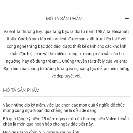
MÔ TẢ SẢN PHẨM
Valenti là thương hiệu quà tặng bạc ra đời từ năm 1987, tại Recanati,
Italia. Các bộ sưu tập của Valenti được sản xuất trực tiếp tại Ý với
công nghệ tráng bạc độc đáo, được thiết kế dành cho các khoảnh
khắc đặc biệt, các vật lưu niệm, trang trí mang màu sắc của tín
ngưỡng, hay đồ dùng trẻ em... Chúng truyền tải triết lý của Valenti:
Định hình bạc bằng trí tưởng tượng và sự sáng tạo để tạo nên những
vẻ đẹp tuyệt vời.
MÔ TẢ SẢN PHẨM
Vào những dịp kỷ niệm, việc lựa chọn các món quà ý nghĩa để chúc
mừng cùng người bạn đời chẳng hề là điều dễ dàng.
Bộ quà tặng kỷ niệm 25 năm ngày cưới của thương hiệu Valenti chắc
chắn là món quà hoàn hảo cho ngày đặc biệt này.
Hộp quà tặng gồm: 2 ly rượu & khung ảnh