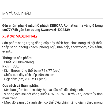
MÔ TẢ SẢN PHẨM
Đèn chùm pha lê màu hổ phách DEBORA Romatica mạ vàng 9 bóng
cm77x74h gắn kim cương Swarovski - DC2439
Xuất Xứ: MADE IN ITALY
Sản phẩm sang trọng đẳng cấp này thích hợp cho: Trang trí nội thất,
thắp sáng phòng khách, phòng ngủ, nhà bếp, showroom, tiền sảnh,
event…
Thông tin sản phẩm
- Chất liệu: Kim cương
Kích thước:
- Kích thước tổng thể: (cm) 74 x 77 (cao)
- Chiều cao dây xích tiếp trần: 50 cm
- Hộp đèn: (cm) ⌀ 13 x 11 (cao)
Quy cách và thành phần:
- Đèn bao gồm bát đèn, dây, hạt và cầu nối đèn thủy tinh.
- 9 bóng đèn sợi đốt công suất 40W - 50/60 Hz và 9 trụ đèn thủy tinh
màu trắng.
- Mức độ sáng của ánh đèn có thể điều chỉnh tăng giảm theo mong