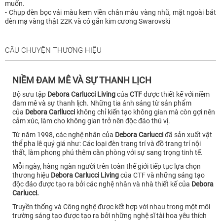
muốn.
- Chụp đèn bọc vải màu kem viền chân màu vàng nhũ, mặt ngoài bát
đèn mạ vàng thật 22K và có gắn kim cương Swarovski
CÂU CHUYỆN THƯƠNG HIỆU
NIỀM ĐAM MÊ VÀ SỰ THANH LỊCH
Bộ sưu tập
Debora Carlucci Living
của
CTF
được thiết kế với niềm
đam mê và sự thanh lịch. Những tia ánh sáng từ sản phẩm
của
Debora Carllucci
không chỉ kiến tạo không gian mà còn gợi nên
cảm xúc, làm cho không gian trở nên độc đáo thú vị.
Từ năm 1998, các nghệ nhân của
Debora Carlucci
đã sản xuất vật
thể pha lê quý giá như: Các loại đèn trang trí và đồ trang trí nội
thất, làm phong phú thêm căn phòng với sự sang trọng tinh tế.
Mỗi ngày, hàng ngàn người trên toàn thế giới tiếp tục lựa chọn
thương hiệu
Debora Carlucci Living
của CTF và những sáng tạo
độc đáo được tạo ra bởi các nghệ nhân và nhà thiết kế của
Debora
Carlucci.
Truyền thống và Công nghệ được kết hợp với nhau trong một môi
trường sáng tạo được tạo ra bởi những nghệ sĩ tài hoa yêu thích