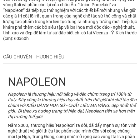
vùng Itali và phần còn lại của châu Âu. "Union Porcelain" và
“Napoleon” đã tiếp tục thử nghiệm với các thiết kế mới nhưng vẫn giữ
các giá trị cốt lõi rất quan trọng của nghề chế tác sứ thủ công và chất
lượng tác phẩm trong khi liên tục tung ra những ý tưởng mới. Tiếp tục
khám phá thêm các bộ siêu tập về loại hoa mới độc đáo - nghệ thuật,
tinh xảo và đẹp đẽ làm từ sứ đặc biệt chỉ có tại Vicenza - Ý. Kích thước
(cm): 60x60h
CÂU CHUYỆN THƯƠNG HIỆU
NAPOLEON
Napoleon là thương hiệu nổi tiếng về đèn chùm trang trí 100% từ
Italy. Đây cũng là thương hiệu duy nhất trên thế giới khi chế tác đèn
chùm với KIỂU DÁNG HOA SỨ - CHẤT LIỆU MẠ VÀNG. đẹp nhất thế
giới. Đi theo xu hướng trang trí hiện đại, Napoleon tiến xa hơn trên
thị trường thế giới.
Năm 2003, thương hiệu 'Napoleon' ra đời, đã đẩy mạnh sự tôn vinh
nghệ thuật và giới thiệu tác phẩm của mình đến với công chúng
mới tại Nga, Trung Đông, cũng như mở rộng các vùng Itali và phần