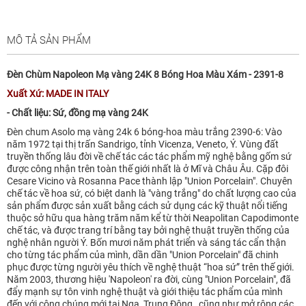
MÔ TẢ SẢN PHẨM
Đèn Chùm Napoleon Mạ vàng 24K 8 Bóng Hoa Màu Xám - 2391-8
Xuất Xứ: MADE IN ITALY
- Chất liệu: Sứ, đồng mạ vàng 24K
Đèn chum Asolo mạ vàng 24k 6 bóng-hoa màu trắng 2390-6: Vào
năm 1972 tại thị trấn Sandrigo, tỉnh Vicenza, Veneto, Ý. Vùng đất
truyền thống lâu đời về chế tác các tác phẩm mỹ nghệ bằng gốm sứ
được công nhận trên toàn thế giới nhất là ở Mĩ và Châu Âu. Cặp đôi
Cesare Vicino và Rosanna Pace thành lập "Union Porcelain". Chuyên
chế tác về hoa sứ, có biệt danh là "vàng trắng" do chất lượng cao của
sản phẩm được sản xuất bằng cách sử dụng các kỹ thuật nổi tiếng
thuộc sở hữu qua hàng trăm năm kể từ thời Neapolitan Capodimonte
chế tác, và được trang trí bằng tay bởi nghệ thuật truyền thống của
nghệ nhân người Ý. Bốn mươi năm phát triển và sáng tác cẩn thận
cho từng tác phẩm của mình, dần dần "Union Porcelain" đã chinh
phục được từng người yêu thích về nghệ thuật “hoa sứ” trên thế giới.
Năm 2003, thương hiệu 'Napoleon' ra đời, cùng "Union Porcelain", đã
đẩy mạnh sự tôn vinh nghệ thuật và giới thiệu tác phẩm của mình
đến với công chúng mới tại Nga, Trung Đông , cũng như mở rộng các