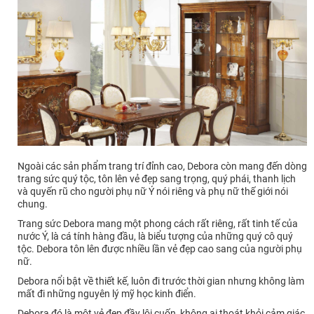
Ngoài các sản phẩm trang trí đỉnh cao, Debora còn mang đến dòng
trang sức quý tộc, tôn lên vẻ đẹp sang trọng, quý phái, thanh lịch
và quyến rũ cho người phụ nữ Ý nói riêng và phụ nữ thế giới nói
chung.
Trang sức Debora mang một phong cách rất riêng, rất tinh tế của
nước Ý, là cá tính hàng đầu, là biểu tượng của những quý cô quý
tộc. Debora tôn lên được nhiều lần vẻ đẹp cao sang của người phụ
nữ.
Debora nổi bật về thiết kế, luôn đi trước thời gian nhưng không làm
mất đi những nguyên lý mỹ học kinh điển.
Debora đó là một vẻ đẹp đầy lôi cuốn, không ai thoát khỏi cảm giác