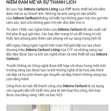
NIỀM ĐAM MÊ VÀ SỰ THANH LỊCH
Bộ sưu tập
Debora Carlucci Living
của
CTF
được thiết kế với niềm
đam mê và sự thanh lịch. Những tia ánh sáng từ sản phẩm
của
Debora Carllucci
không chỉ kiến tạo không gian mà còn gợi nên
cảm xúc, làm cho không gian trở nên độc đáo thú vị.
Từ năm 1998, các nghệ nhân của
Debora Carlucci
đã sản xuất vật
thể pha lê quý giá như: Các loại đèn trang trí và đồ trang trí nội
thất, làm phong phú thêm căn phòng với sự sang trọng tinh tế.
Mỗi ngày, hàng ngàn người trên toàn thế giới tiếp tục lựa chọn
thương hiệu
Debora Carlucci Living
của CTF và những sáng tạo
độc đáo được tạo ra bởi các nghệ nhân và nhà thiết kế của
Debora
Carlucci.
Truyền thống và Công nghệ được kết hợp với nhau trong một môi
trường sáng tạo được tạo ra bởi những nghệ sĩ tài hoa yêu thích
cái đẹp và họ luôn tham gia chuyển cái đẹp thành những sáng tạo
của riêng mình.
Công thức bí mật để thành công của
Debora Carlucci
là sử dụng
các nguyên liệu tốt nhất như pha lê, kim loại thủ công, kim loại
được mạ bằng vàng 18kt và bạc 925.