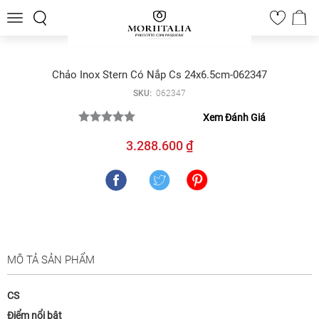
Toggle
0
navigation
Chảo Inox Stern Có Nắp Cs 24x6.5cm-062347
SKU:
062347
Xem Đánh Giá
3.288.600 ₫
MÔ TẢ SẢN PHẨM
CS
Điểm nổi bật