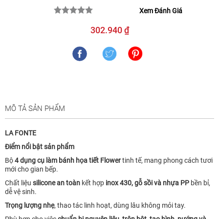
Xem Đánh Giá
302.940 ₫
MÔ TẢ SẢN PHẨM
LA FONTE
Điểm nổi bật sản phẩm
Bộ
4 dụng cụ làm bánh họa tiết Flower
tinh tế, mang phong cách tươi
mới cho gian bếp.
Chất liệu
silicone an toàn
kết hợp
inox 430, gỗ sồi và nhựa PP
bền bỉ,
dễ vệ sinh.
Trọng lượng nhẹ
, thao tác linh hoạt, dùng lâu không mỏi tay.
Phù hợp cho việc
chuẩn bị nguyên liệu, trộn bột, tạo hình, nướng và