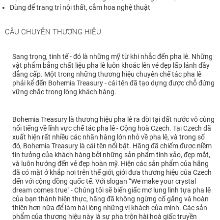
Dùng để trang trí nội thất, cắm hoa nghệ thuật
CÂU CHUYỆN THƯƠNG HIỆU
Sang trọng, tinh tế - đó là những mỹ từ khi nhắc đến pha lê. Những
vật phẩm bằng chất liệu pha lê luôn khoác lên vẻ đẹp lấp lánh đầy
đẳng cấp. Một trong những thương hiệu chuyên chế tác pha lê
phải kể đến Bohemia Treasury - cái tên đã tạo dựng được chỗ đứng
vững chắc trong lòng khách hàng.
Bohemia Treasury là thương hiệu pha lê ra đời tại đất nước vô cùng
nổi tiếng về lĩnh vực chế tác pha lê - Cộng hoà Czech. Tại Czech đã
xuất hiện rất nhiều các nhãn hàng lớn nhỏ về pha lê, và trong số
đó, Bohemia Treasury là cái tên nổi bật. Hãng đã chiếm được niềm
tin tưởng của khách hàng bởi những sản phẩm tinh xảo, đẹp mắt,
và luôn hướng đến vẻ đẹp hoàn mỹ. Hiện các sản phẩm của hãng
đã có mặt ở khắp nơi trên thế giới, giới đưa thương hiệu của Czech
đến với cộng đồng quốc tế. Với slogan “We make your crystal
dream comes true" - Chúng tôi sẽ biến giấc mơ lung linh tựa pha lê
của bạn thành hiện thực, hãng đã không ngừng cố gắng và hoàn
thiện hơn nữa để làm hài lòng những vị khách của mình. Các sản
phẩm của thương hiệu này là sự pha trộn hài hoà giấc truyền