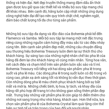
thống và hiện đại. Nét đẹp truyền thống mang đậm dấu ấn thời
gian được lưu giữ qua các thiết kế và nhiều bộ sưu tập mang chủ
đề khác nhau. Bên cạnh đó, hãng luôn cập nhật những ứng dụng
công nghệ hiện đại để tạo nên quy trình chặt chẽ, nghiêm ngặt,
đảm bảo chất lượng tối đa cho từng sản phẩm.
Những bộ sưu tập đa dạng và độc đáo của Bohemia phải kể đến
Flamenco và Samba. Mỗi bộ sưu tập lại mang một nét đặc trưng
riêng cùng những nguồn cảm hứng đầy màu sắc từ các điệu nhảy
cùng tên. Bên cạnh sản phẩm đẹp mắt, những câu chuyện đằng
sau thương hiệu Bohemia Treasury luôn đem lại sự thích thú cho
khách hàng. Sự sáng tạo của những nghệ nhân chế tác pha lê của
hãng đã đem lại cho khách hàng vô cùng mãn nhãn. Từng hoa văn,
nét cách điệu và chạm khổ trên sản phẩm luôn sắc sảo và tỉ mỉ.
Bohemia Treasury nổi tiếng với hai dòng sản phẩm: pha lê trong
suốt và pha lê màu. Các dòng pha lê trong suốt luôn có độ trong vô
cùng cao, phản xạ ánh sáng tốt và không bị vẩn đục theo thời gian.
Còn những dòng pha lê màu chinh phục khách hàng bởi sự bắt
mắt và mới lạ. Những chiếc bình, lọ hoa, ly tách, và khay dĩa của
hãng rất phù hợp để trang trí cho không gian sống thêm phần đẹp
mắt. Trưng bày những vật phẩm pha lê còn giúp tô điểm thêm cho
những nơi sang trọng như nhà hàng, khách sạn. Hơn thế nữa, lựa
chọn sản phẩm pha lê của Bohemia Crystal làm quà tặng còn thể
hiện sự tinh tế và trân trọng của bạn đối với người nhận.