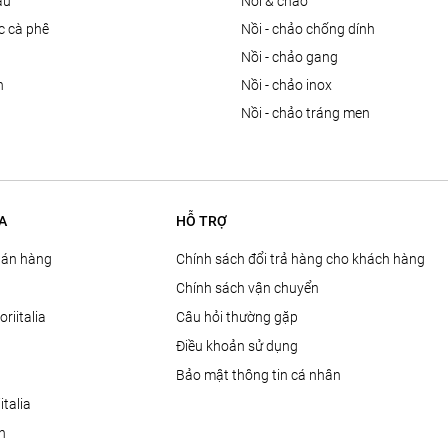
ầu
nồi & chảo
ọc cà phê
nồi - chảo chống dính
n
nồi - chảo gang
n
nồi - chảo inox
nồi - chảo tráng men
A
HỖ TRỢ
Bán hàng
Chính sách đổi trả hàng cho khách hàng
Chính sách vận chuyển
oriitalia
Câu hỏi thường gặp
Điều khoản sử dụng
Bảo mật thông tin cá nhân
talia
ện