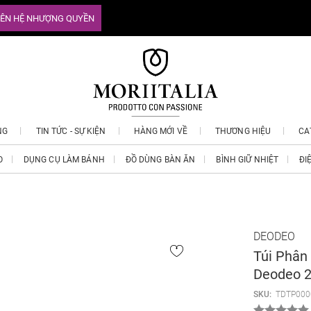
IÊN HỆ NHƯỢNG QUYỀN
NG
TIN TỨC - SỰ KIỆN
HÀNG MỚI VỀ
THƯƠNG HIỆU
CA
O
DỤNG CỤ LÀM BÁNH
ĐỒ DÙNG BÀN ĂN
BÌNH GIỮ NHIỆT
ĐI
DEODEO
Túi Phân
Deodeo 
SKU:
TDTP000