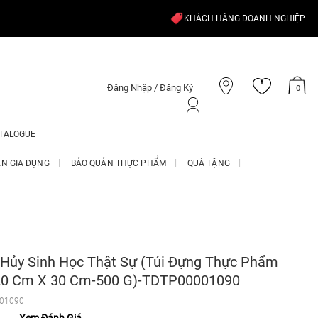
KHÁCH HÀNG DOANH NGHIỆP
Đăng Nhập / Đăng Ký
0
TALOGUE
ỆN GIA DỤNG
BẢO QUẢN THỰC PHẨM
QUÀ TẶNG
 Hủy Sinh Học Thật Sự (Túi Đựng Thực Phẩm
20 Cm X 30 Cm-500 G)-TDTP00001090
01090