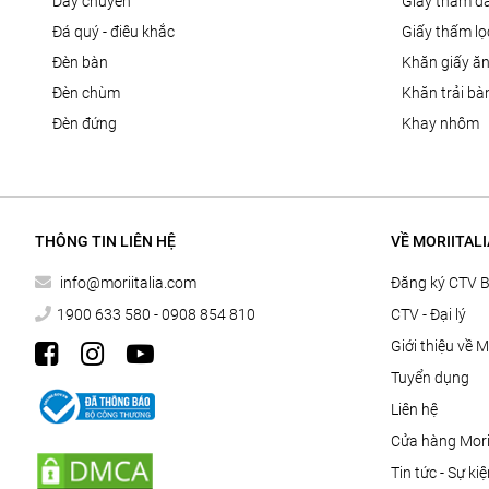
dây chuyền
giấy thấm d
đá quý - điêu khắc
giấy thấm l
đèn bàn
khăn giấy ă
đèn chùm
khăn trải bà
đèn đứng
khay nhôm
THÔNG TIN LIÊN HỆ
VỀ MORIITALI
info@moriitalia.com
Đăng ký CTV 
1900 633 580 - 0908 854 810
CTV - Đại lý
Giới thiệu về M
Tuyển dụng
Liên hệ
Cửa hàng Morii
Tin tức - Sự ki