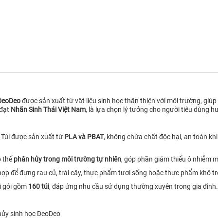
DeoDeo
được sản xuất từ vật liệu sinh học thân thiện với môi trường, gi
 đạt
Nhãn Sinh Thái Việt Nam
, là lựa chọn lý tưởng cho người tiêu dùng 
:
Túi được sản xuất từ
PLA và PBAT
, không chứa chất độc hại, an toàn k
 thể
phân hủy trong môi trường tự nhiên
, góp phần giảm thiểu ô nhiễm m
hợp để đựng rau củ, trái cây, thực phẩm tươi sống hoặc thực phẩm khô tr
i gói gồm
160 túi
, đáp ứng nhu cầu sử dụng thường xuyên trong gia đình.
hủy sinh học DeoDeo