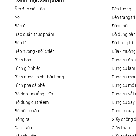
Danh mục sản phẩm
ấm đun siêu tốc
đèn tường
áo
đèn trang trí
bàn ủi
đồng hồ
bảo quản thực phẩm
đồ dùng bàn
bếp từ
đồ trang trí
bếp nướng - nồi chiên
đũa - muỗng
bình hoa
dụng cụ ăn 
bình giữ nhiệt
dụng cụ là
bình nước - bình thời trang
dụng cụ mài
bình pha cà phê
dụng cụ mở 
bộ dao - muỗng - nĩa
dụng cụ vắt
bộ dụng cụ trẻ em
dụng cụ xay 
bộ nồi - chảo
dụng cụ xay 
bông tai
giấy chống 
dao - kéo
giấy than