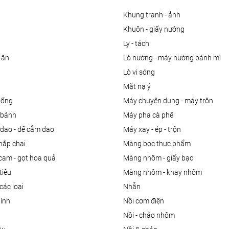
khung tranh - ảnh
khuôn - giấy nướng
ly - tách
 ăn
lò nướng - máy nướng bánh mì
lò vi sóng
mặt nạ ý
uống
máy chuyên dụng - máy trộn
m bánh
máy pha cà phê
 dao - đế cắm dao
máy xay - ép - trộn
nắp chai
màng bọc thực phẩm
 cam - gọt hoa quả
màng nhôm - giấy bạc
tiêu
màng nhôm - khay nhôm
các loại
nhẫn
dính
nồi cơm điện
nồi - chảo nhôm