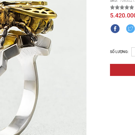
SKU:
7063021
5.420.00
SỐ LƯỢNG: