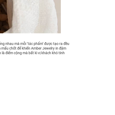
ống nhau mà mỗi ‘tác phẩm’ được tạo ra đều
ểm mấu chốt để khiến Amber Jewelry in đậm
 là điểm cộng mà bất kì vị khách khó tính