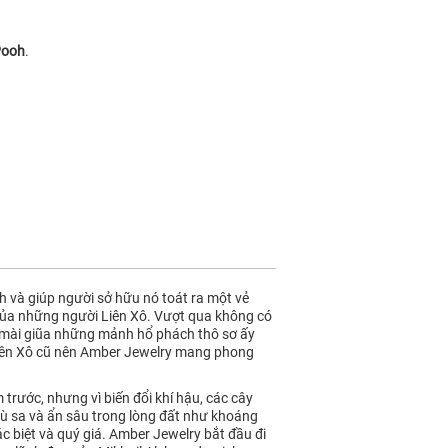
Pooh
.
h và giúp người sở hữu nó toát ra một vẻ
của những người Liên Xô. Vượt qua không có
m, mài giũa những mảnh hổ phách thô sơ ấy
ô Liên Xô cũ nên Amber Jewelry mang phong
rước, nhưng vì biến đổi khí hậu, các cây
ù sa và ẩn sâu trong lòng đất như khoáng
c biệt và quý giá. Amber Jewelry bắt đầu đi