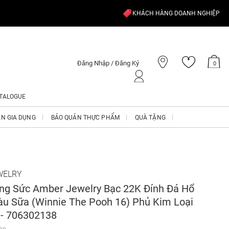
KHÁCH HÀNG DOANH NGHIỆP
Đăng Nhập / Đăng Ký
0
TALOGUE
ỆN GIA DỤNG
BẢO QUẢN THỰC PHẨM
QUÀ TẶNG
WELRY
ng Sức Amber Jewelry Bạc 22K Đính Đá Hổ
u Sữa (Winnie The Pooh 16) Phủ Kim Loại
- 706302138