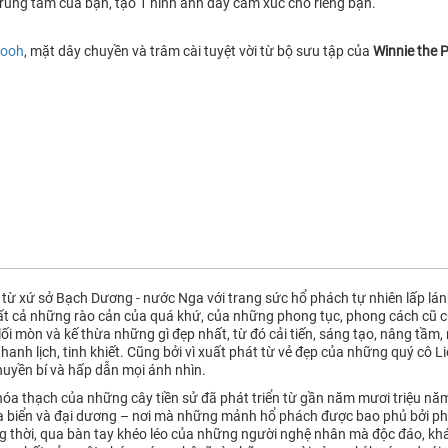
trung tâm của bạn, tạo 1 hình ảnh đầy cảm xúc cho riêng bạn.
Pooh
, mặt dây chuyền và trâm cài tuyệt vời từ bộ sưu tập của
Winnie the 
n từ xứ sở Bạch Dương - nước Nga với trang sức hổ phách tự nhiên lấp lán
tất cả những rào cản của quá khứ, của những phong tục, phong cách cũ 
lối mòn và kế thừa những gì đẹp nhất, từ đó cải tiến, sáng tạo, nâng tầ
hanh lịch, tinh khiết. Cũng bởi vì xuất phát từ vẻ đẹp của những quý c
 huyền bí và hấp dẫn mọi ánh nhìn.
a thạch của những cây tiền sử đã phát triển từ gần năm mươi triệu năm t
ra biển và đại dương – nơi mà những mảnh hổ phách được bao phủ bởi ph
g thời, qua bàn tay khéo léo của những người nghệ nhân mà độc đáo, khá