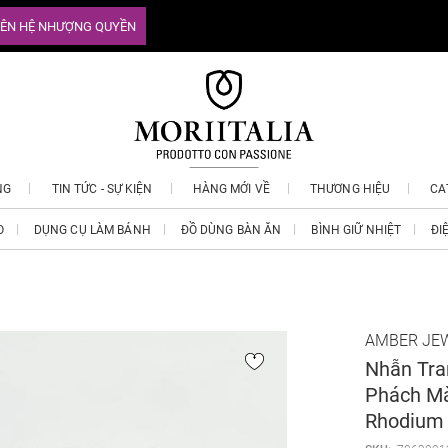
IÊN HỆ NHƯỢNG QUYỀN
NG
TIN TỨC - SỰ KIỆN
HÀNG MỚI VỀ
THƯƠNG HIỆU
CA
O
DỤNG CỤ LÀM BÁNH
ĐỒ DÙNG BÀN ĂN
BÌNH GIỮ NHIỆT
ĐI
AMBER JE
Nhẫn Tra
Phách Mà
Rhodium 