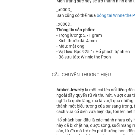
Món trang sức này sẽ trở thành hình ảnh 
_x000D_
Bạn cũng có thể mua
bông tai Winne the 
_x000D_
Thông tin sản phẩm:
- Trọng lượng: 5,71 gram
- Kích thước đá: 4 mm
- Màu: mật ong
- Vật liệu: Bạc 925 ° / Hổ phách tự nhiên
- Bộ sưu tập: Winnie the Pooh
CÂU CHUYỆN THƯƠNG HIỆU
Amber Jewelry
là một cái tên nổi tiếng đế
ngoài đầy quyến rũ và thu hút. Vượt qua 
nghĩa là quên lãng, mà là vượt qua những 
thành một biểu tượng của sự sang trọng, t
cách vừa cổ điển vừa hiện đại, tôn lên nét
Hổ phách ban đầu là các mảnh nhựa cây hó
này đã bị chặt hạ, được sông, suối mang 
sản, từ đó mà trở nên phi thường hơn; đồn