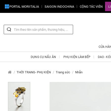
PORTAL MORIITALIA
SAIGON INDOCHINA
CỘNG TÁC VIÊN
L
CỬA HÀ
DỤNG CỤ NẤU ĂN
PHỤ KIỆN LÀM BẾP
DAO - KÉ
THỜI TRANG- PHỤ KIỆN
Trang sức
Nhẫn