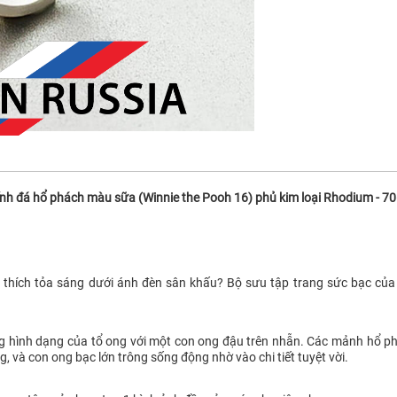
nh đá hổ phách màu sữa (Winnie the Pooh 16) phủ kim loại Rhodium - 
 thích tỏa sáng dưới ánh đèn sân khấu? Bộ sưu tập trang sức bạc của 
ng hình dạng của tổ ong với một con ong đậu trên nhẫn. Các mảnh hổ phá
 và con ong bạc lớn trông sống động nhờ vào chi tiết tuyệt vời.