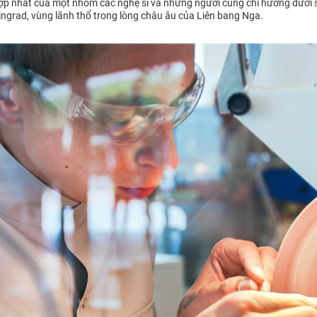
ợp nhất của một nhóm các nghệ sĩ và những người cùng chí hướng dưới s
ingrad, vùng lãnh thổ trong lòng châu âu của Liên bang Nga.