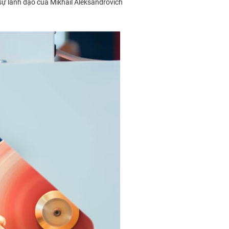
ự lãnh đạo của Mikhail Aleksandrovich