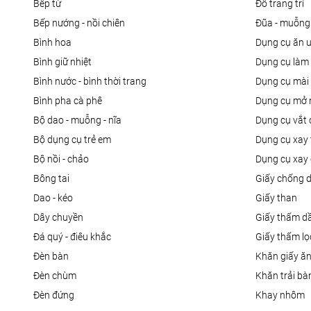
bếp từ
đồ trang trí
bếp nướng - nồi chiên
đũa - muỗng
bình hoa
dụng cụ ăn 
bình giữ nhiệt
dụng cụ là
bình nước - bình thời trang
dụng cụ mài
bình pha cà phê
dụng cụ mở 
bộ dao - muỗng - nĩa
dụng cụ vắt
bộ dụng cụ trẻ em
dụng cụ xay 
bộ nồi - chảo
dụng cụ xay 
bông tai
giấy chống 
dao - kéo
giấy than
dây chuyền
giấy thấm d
đá quý - điêu khắc
giấy thấm l
đèn bàn
khăn giấy ă
đèn chùm
khăn trải bà
đèn đứng
khay nhôm