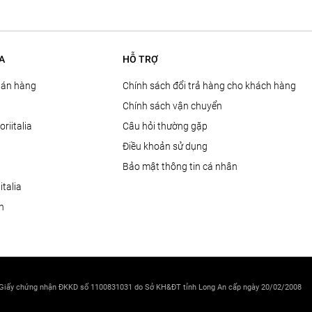
A
HỖ TRỢ
Bán hàng
Chính sách đổi trả hàng cho khách hàng
Chính sách vận chuyển
oriitalia
Câu hỏi thường gặp
Điều khoản sử dụng
Bảo mật thông tin cá nhân
talia
ện
 Giấy chứng nhận ĐKKD số 1100831031 do Sở KH&ĐT tỉnh Long An cấp ngày 20/02/2008