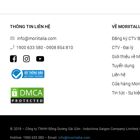
THÔNG TIN LIÊN HỆ
VỀ MORIITALI
info@moriitalia.com
Đăng ký CTV 
1900 633 580 - 0908 854 810
CTV - Đại lý
Giới thiệu về M
Tuyển dụng
Liên hệ
Cửa hàng Morii
Tin tức - Sự ki
© 2018 – Công ty TNHH Đông Dương Sài Gòn - Indochina Saigon Company Limited;
Hotline: 1900 633 580 – Email:
info@moriitalia.com