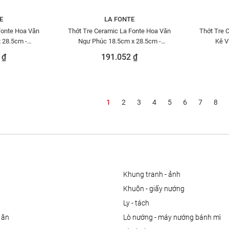
E
LA FONTE
Fonte Hoa Văn
Thớt Tre Ceramic La Fonte Hoa Văn
Thớt Tre 
 28.5cm -
Ngư Phúc 18.5cm x 28.5cm -
Kê V
390
THOT00000383
 ₫
191.052 ₫
1
2
3
4
5
6
7
8
khung tranh - ảnh
khuôn - giấy nướng
ly - tách
 ăn
lò nướng - máy nướng bánh mì