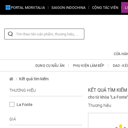
PORTAL MORIITALIA
SAIGON INDOCHINA
CỘNG TÁC VIÊN
L
CỬA HÀ
DỤNG CỤ NẤU ĂN
PHỤ KIỆN LÀM BẾP
DAO - KÉ
Kết quả tìm kiếm
KẾT QUẢ TÌM KIẾM
THƯƠNG HIỆU
cho từ khóa "La Fonte"
La Fonte
Thương hiệu
GIÁ