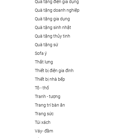
quà tặng điện gia dụng
quà tặng doanh nghiệp
quà tặng gia dụng
quà tặng sinh nhật
quà tặng thủy tinh
quà tặng sứ
sofa ý
thắt lưng
thiết bị điện gia đình
thiết bị nhà bếp
tô - thố
tranh - tượng
trang trí bàn ăn
trang sức
túi xách
váy- đầm