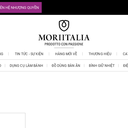
IÊN HỆ NHƯỢNG QUYỀN
NG
TIN TỨC - SỰ KIỆN
HÀNG MỚI VỀ
THƯƠNG HIỆU
CA
O
DỤNG CỤ LÀM BÁNH
ĐỒ DÙNG BÀN ĂN
BÌNH GIỮ NHIỆT
ĐI