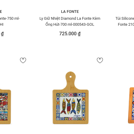
E
LA FONTE
onte-750 ml-
Ly Giữ Nhiệt Diamond La Fonte Kèm
Túi Silico
HI
Ống Hút-700 ml-000543-GOL
Fonte 21
 ₫
725.000 ₫