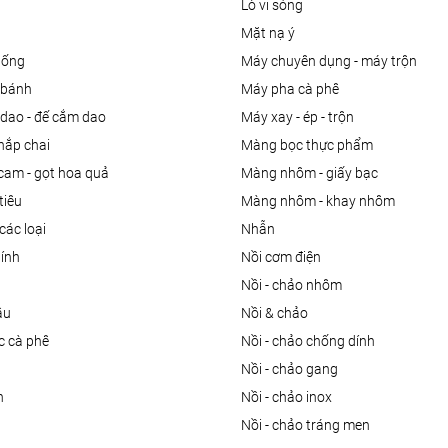
lò vi sóng
mặt nạ ý
uống
máy chuyên dụng - máy trộn
m bánh
máy pha cà phê
 dao - đế cắm dao
máy xay - ép - trộn
nắp chai
màng bọc thực phẩm
 cam - gọt hoa quả
màng nhôm - giấy bạc
tiêu
màng nhôm - khay nhôm
các loại
nhẫn
dính
nồi cơm điện
nồi - chảo nhôm
ầu
nồi & chảo
ọc cà phê
nồi - chảo chống dính
n
nồi - chảo gang
n
nồi - chảo inox
nồi - chảo tráng men