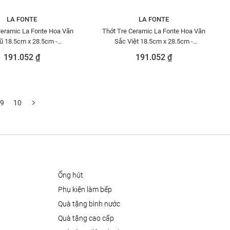
LA FONTE
LA FONTE
Ceramic La Fonte Hoa Văn
Thớt Tre Ceramic La Fonte Hoa Văn
ũ 18.5cm x 28.5cm -
Sắc Việt 18.5cm x 28.5cm -
THOT00000376
THOT00000369
191.052 ₫
191.052 ₫
9
10
ống hút
phụ kiện làm bếp
quà tặng bình nước
quà tặng cao cấp