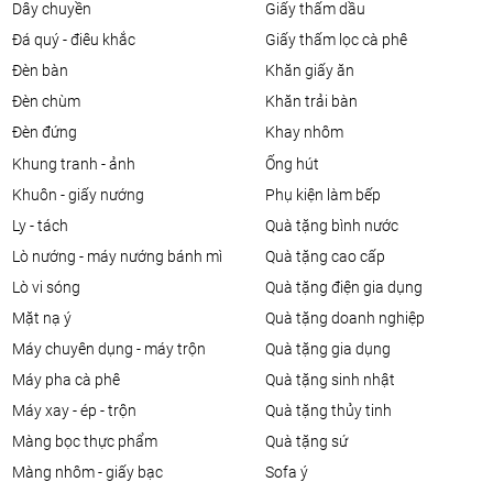
dây chuyền
giấy thấm dầu
đá quý - điêu khắc
giấy thấm lọc cà phê
đèn bàn
khăn giấy ăn
đèn chùm
khăn trải bàn
đèn đứng
khay nhôm
khung tranh - ảnh
ống hút
khuôn - giấy nướng
phụ kiện làm bếp
ly - tách
quà tặng bình nước
lò nướng - máy nướng bánh mì
quà tặng cao cấp
lò vi sóng
quà tặng điện gia dụng
mặt nạ ý
quà tặng doanh nghiệp
máy chuyên dụng - máy trộn
quà tặng gia dụng
máy pha cà phê
quà tặng sinh nhật
máy xay - ép - trộn
quà tặng thủy tinh
màng bọc thực phẩm
quà tặng sứ
màng nhôm - giấy bạc
sofa ý