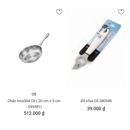
CS
Chảo Inox304 CS ( 20 cm × 5 cm
Đồ khui CS 080549
- 095581)
39.000 ₫
512.000 ₫