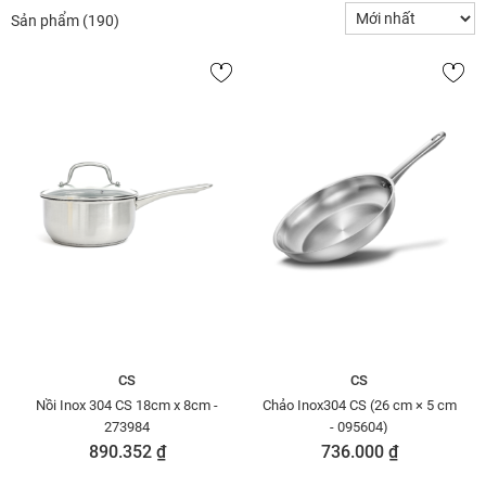
Sản phẩm
(190)
CS
CS
Nồi Inox 304 CS 18cm x 8cm -
Chảo Inox304 CS (26 cm × 5 cm
273984
- 095604)
890.352 ₫
736.000 ₫