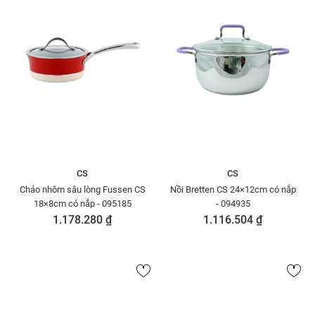
CS
CS
Chảo nhôm sâu lòng Fussen CS
Nồi Bretten CS 24×12cm có nắp
18×8cm có nắp - 095185
- 094935
1.178.280 ₫
1.116.504 ₫