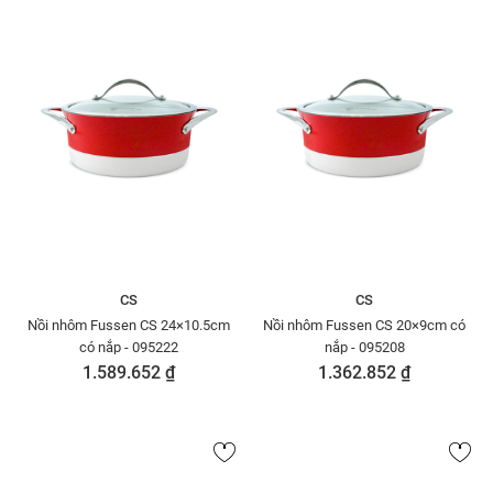
CS
CS
Nồi nhôm Fussen CS 24×10.5cm
Nồi nhôm Fussen CS 20×9cm có
có nắp - 095222
nắp - 095208
1.589.652 ₫
1.362.852 ₫