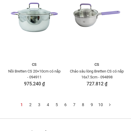
CS
CS
Nồi Bretten CS 20×10cm có nắp
Chảo sâu lòng Bretten CS có nắp
- 094911
16x7.5cm - 094898
975.240 ₫
727.812 ₫
1
2
3
4
5
6
7
8
9
10