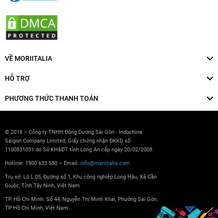
VỀ MORIITALIA
HỖ TRỢ
PHƯƠNG THỨC THANH TOÁN
© 2018 – Công ty TNHH Đông Dương Sài Gòn - Indochina
Saigon Company Limited; Giấy chứng nhận ĐKKD số
1100831031 do Sở KH&ĐT tỉnh Long An cấp ngày 20/02/2008
Hotline: 1900 633 580 – Email:
info@moriitalia.com
Trụ sở: Lô L.05, Đường số 1, Khu công nghiệp Long Hậu, Xã Cần
Giuộc, Tỉnh Tây Ninh, Việt Nam
TP. Hồ Chí Minh: Số 44, Nguyễn Thị Minh Khai, Phường Sài Gòn,
TP Hồ Chí Minh, Việt Nam.