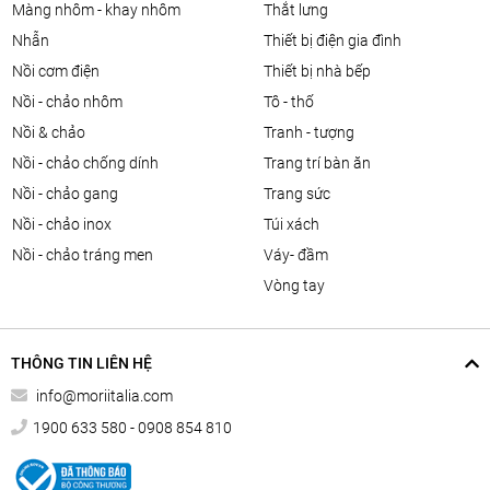
màng nhôm - khay nhôm
thắt lưng
nhẫn
thiết bị điện gia đình
nồi cơm điện
thiết bị nhà bếp
nồi - chảo nhôm
tô - thố
nồi & chảo
tranh - tượng
nồi - chảo chống dính
trang trí bàn ăn
nồi - chảo gang
trang sức
nồi - chảo inox
túi xách
nồi - chảo tráng men
váy- đầm
vòng tay
THÔNG TIN LIÊN HỆ
info@moriitalia.com
1900 633 580 - 0908 854 810